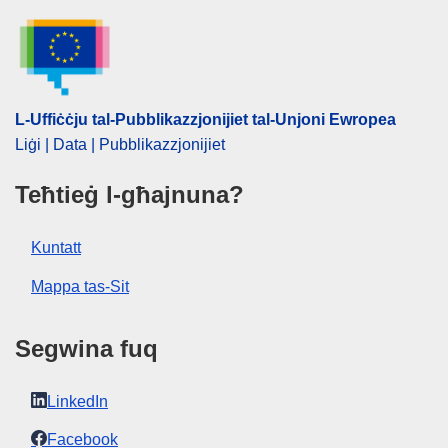
L-Uffiċċju tal-Pubblikazzjonijiet tal-Unjoni Ewropea
Liġi | Data | Pubblikazzjonijiet
Teħtieġ l-għajnuna?
Kuntatt
Mappa tas-Sit
Segwina fuq
LinkedIn
Facebook