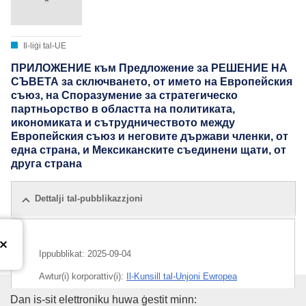
Il-liġi tal-UE
ПРИЛОЖЕНИЕ към Предложение за РЕШЕНИЕ НА
СЪВЕТА за сключването, от името на Европейския
съюз, на Споразумение за стратегическо
партньорство в областта на политиката,
икономиката и сътрудничеството между
Европейския съюз и неговите държави членки, от
една страна, и Мексиканските съединени щати, от
друга страна
Dettalji tal-pubblikazzjoni
Ippubblikat:
2025-09-04
Awtur(i) korporattiv(i):
Il-Kunsill tal-Unjoni Ewropea
L-Uffiċċju tal-Pubblikazzjonijiet
Dan is-sit elettroniku huwa ġestit minn:
IMMC : ST 12461 2025 ADD 5