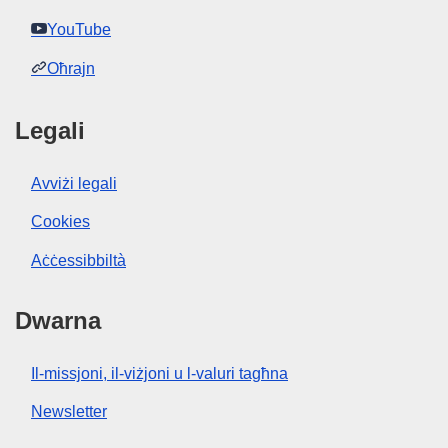
YouTube
Oħrajn
Legali
Avviżi legali
Cookies
Aċċessibbiltà
Dwarna
Il-missjoni, il-viżjoni u l-valuri tagħna
Newsletter