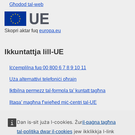
Għodod tal-web
Unjoni Ewropea
Skopri aktar fuq
europa.eu
Ikkuntattja lill-UE
Iċċemplilna fuq 00 800 6 7 8 9 10 11
Uża alternattivi telefoniċi oħrajn
Iktbilna permezz tal-formola ta’ kuntatt tagħna
Iltaqa’ magħna f’wieħed miċ-ċentri tal-UE
Media soċjali
Dan is-sit juża l-cookies. Żur
il-paġna tagħna
jew ikklikkja l-link
tal-politika dwar il-cookies