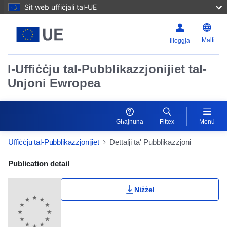
Sit web uffiċjali tal-UE
Malti
Illoggja
l-Uffiċċju tal-Pubblikazzjonijiet tal-
Unjoni Ewropea
Għajnuna
Fittex
Menù
Uffiċċju tal-Pubblikazzjonijiet
Dettalji ta' Pubblikazzjoni
Publication Detail Actions Portlet
Publication detail
Niżżel