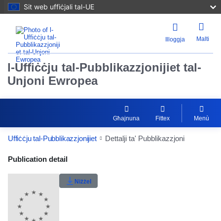
Sit web uffiċjali tal-UE
Malti
Illoggja
l-Uffiċċju tal-Pubblikazzjonijiet tal-
Unjoni Ewropea
Għajnuna
Fittex
Menù
Uffiċċju tal-Pubblikazzjonijiet
Dettalji ta' Pubblikazzjoni
Publication Detail Actions Portlet
Publication detail
Klassifikazzjoni tal-utent
Niżżel