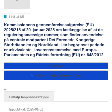
Il-liġi tal-UE
Kommissionens gennemførelsesafgørelse (EU)
2025/215 af 30. januar 2025 om fastlæggelse af, at de
reguleringsmæssige rammer, som finder anvendelse
på centrale modparter i Det Forenede Kongerige
Storbritannien og Nordirland, i en begrænset periode
er ækvivalente, i overensstemmelse med Europa-
Parlamentets og Rådets forordning (EU) nr. 648/2012
Kif tikkwota
Iddawnlowdjar u lingwi
Close
Dettalji tal-pubblikazzjoni
Ippubblikat:
2025-01-31