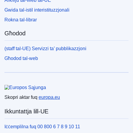
Arkivju tal-Web tal-UE
Gwida tal-istil interistituzzjonali
Rokna tal-librar
Għodod
(staff tal-UE) Servizzi ta’ pubblikazzjoni
Għodod tal-web
Unjoni Ewropea
Skopri aktar fuq
europa.eu
Ikkuntattja lill-UE
Iċċemplilna fuq 00 800 6 7 8 9 10 11