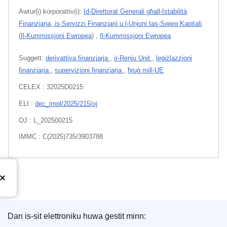
Awtur(i) korporattiv(i):
Id-Direttorat Ġenerali għall-Istabilità
Finanzjarja, is-Servizzi Finanzjarji u l-Unjoni tas-Swieq Kapitali
(
Il-Kummissjoni Ewropea
)
,
Il-Kummissjoni Ewropea
Suġġett:
derivattiva finanzjarja
,
ir-Renju Unit
,
leġiżlazzjoni
finanzjarja
,
superviżjoni finanzjarja
,
ħruġ mill-UE
CELEX : 32025D0215
ELI :
dec_impl/2025/215/oj
OJ : L_202500215
IMMC : C(2025)735/3903788
Dan is-sit elettroniku huwa ġestit minn: