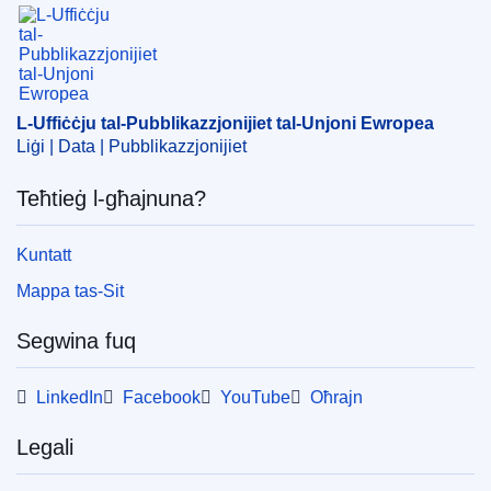
L-Uffiċċju tal-Pubblikazzjonijiet tal-Unjoni Ewrope
L-Uffiċċju tal-Pubblikazzjonijiet tal-Unjoni Ewropea
Liġi | Data | Pubblikazzjonijiet
Teħtieġ l-għajnuna?
Kuntatt
Mappa tas-Sit
Segwina fuq
LinkedIn
Facebook
YouTube
Oħrajn
Legali