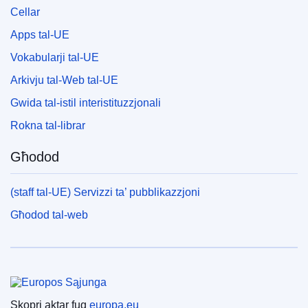
Cellar
Apps tal-UE
Vokabularji tal-UE
Arkivju tal-Web tal-UE
Gwida tal-istil interistituzzjonali
Rokna tal-librar
Għodod
(staff tal-UE) Servizzi ta’ pubblikazzjoni
Għodod tal-web
Unjoni Ewropea
Skopri aktar fuq
europa.eu