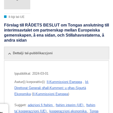
Il-liġi tal-UE
Förslag till RÅDETS BESLUT om Tongas anslutning till
interimsavtalet om partnerskap mellan Europeiska
gemenskapen, å ena sidan, och Stillahavsstaterna, å
andra sidan
Dettalji tal-pubblikazzjoni
Ippubblikat:
2024-03-01
Awtur(i) korporattiv(i):
Il-Kummissjoni Ewropea
,
Id-
Direttorat Ġenerali għall-Kummerċ u għas-Sigurtà
Ekonomika
(
Il-Kummissjoni Ewropea
)
Suġġett:
adeżjoni fi ftehim
,
ftehim interim (UE)
,
ftehim
ta' kooperazzjoni (UE)
,
kooperazzjoni ekonomika
,
Tonga