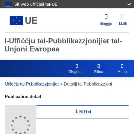
Sit web uffiċjali tal-UE
Malti
Illoggja
l-Uffiċċju tal-Pubblikazzjonijiet tal-
Unjoni Ewropea
Għajnuna
Fittex
Menù
Uffiċċju tal-Pubblikazzjonijiet
Dettalji ta' Pubblikazzjoni
Publication Detail Actions Portlet
Publication detail
Niżżel