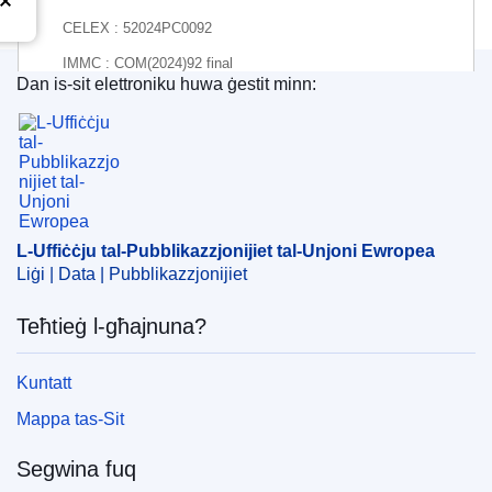
CELEX : 52024PC0092
IMMC : COM(2024)92 final
Dan is-sit elettroniku huwa ġestit minn:
COMNAT : COM_2024_0092_FIN
L-Uffiċċju tal-Pubblikazzjonijiet tal-Unjoni Ewrope
L-Uffiċċju tal-Pubblikazzjonijiet tal-Unjoni Ewropea
Liġi | Data | Pubblikazzjonijiet
Teħtieġ l-għajnuna?
Kuntatt
Mappa tas-Sit
Segwina fuq