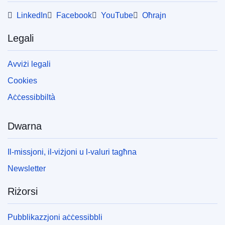
LinkedIn
Facebook
YouTube
Oħrajn
Legali
Avviżi legali
Cookies
Aċċessibbiltà
Dwarna
Il-missjoni, il-viżjoni u l-valuri tagħna
Newsletter
Riżorsi
Pubblikazzjoni aċċessibbli