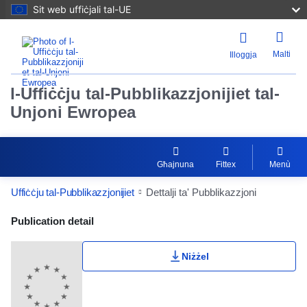
Sit web uffiċjali tal-UE
Malti
Illoggja
l-Uffiċċju tal-Pubblikazzjonijiet tal-
Unjoni Ewropea
Għajnuna
Fittex
Menù
Uffiċċju tal-Pubblikazzjonijiet
Dettalji ta' Pubblikazzjoni
Publication Detail Actions Portlet
Publication detail
Niżżel