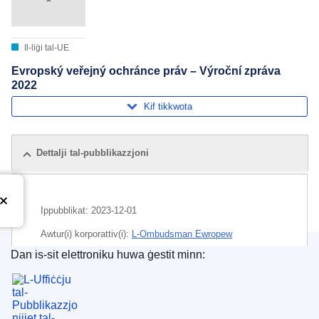
Il-liġi tal-UE
Evropský veřejný ochránce práv – Výroční zpráva
2022
Kif tikkwota
Dettalji tal-pubblikazzjoni
Ippubblikat:
2023-12-01
Awtur(i) korporattiv(i):
L-Ombudsman Ewropew
Dan is-sit elettroniku huwa ġestit minn:
Suġġett:
l-Ombudsman Ewropew
,
rapport tal-attività
,
L-Uffiċċju tal-Pubblikazzjonijiet tal-Unjoni Ewrope
skambju ta' informazzjoni
CELEX : 52023XX01366