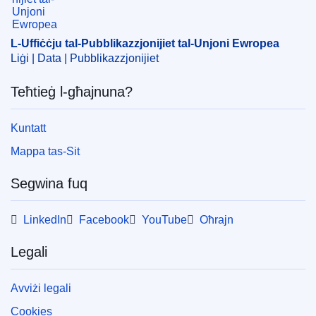
ELI :
C/2023/1366/oj
OJ : C_202301366
L-Uffiċċju tal-Pubblikazzjonijiet tal-Unjoni Ewropea
Liġi | Data | Pubblikazzjonijiet
pdfa2a
Teħtieġ l-għajnuna?
Uri l-ħarġiet kollha f'din is-sensiela
Kuntatt
Mappa tas-Sit
Segwina fuq
LinkedIn
Facebook
YouTube
Oħrajn
Legali
Avviżi legali
Cookies