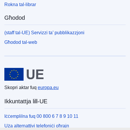
Rokna tal-librar
Għodod
(staff tal-UE) Servizzi ta’ pubblikazzjoni
Għodod tal-web
Unjoni Ewropea
Skopri aktar fuq
europa.eu
Ikkuntattja lill-UE
Iċċemplilna fuq 00 800 6 7 8 9 10 11
Uża alternattivi telefoniċi oħrajn