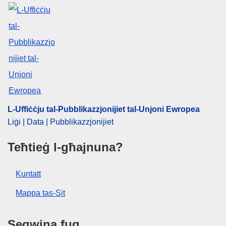
L-Uffiċċju tal-Pubblikazzjonijiet tal-Unjoni Ewropea
Liġi | Data | Pubblikazzjonijiet
Teħtieġ l-għajnuna?
Kuntatt
Mappa tas-Sit
Segwina fuq