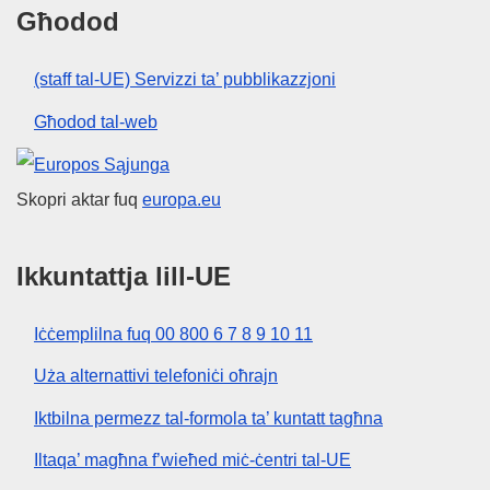
Għodod
(staff tal-UE) Servizzi ta’ pubblikazzjoni
Għodod tal-web
Unjoni Ewropea
Skopri aktar fuq
europa.eu
Ikkuntattja lill-UE
Iċċemplilna fuq 00 800 6 7 8 9 10 11
Uża alternattivi telefoniċi oħrajn
Iktbilna permezz tal-formola ta’ kuntatt tagħna
Iltaqa’ magħna f’wieħed miċ-ċentri tal-UE