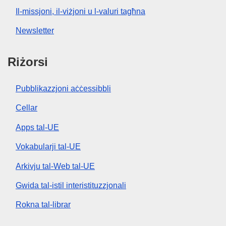
Il-missjoni, il-viżjoni u l-valuri tagħna
Newsletter
Riżorsi
Pubblikazzjoni aċċessibbli
Cellar
Apps tal-UE
Vokabularji tal-UE
Arkivju tal-Web tal-UE
Gwida tal-istil interistituzzjonali
Rokna tal-librar