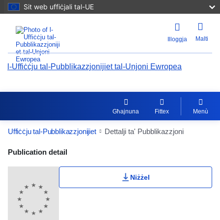
Sit web uffiċjali tal-UE
Malti
Illoggja
l-Uffiċċju tal-Pubblikazzjonijiet tal-Unjoni Ewropea
Għajnuna
Fittex
Menù
Uffiċċju tal-Pubblikazzjonijiet
Dettalji ta' Pubblikazzjoni
Publication Detail Actions Portlet
Publication detail
Niżżel