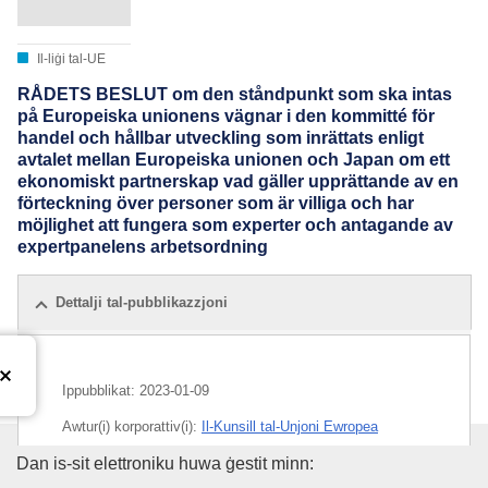
Il-liġi tal-UE
RÅDETS BESLUT om den ståndpunkt som ska intas
på Europeiska unionens vägnar i den kommitté för
handel och hållbar utveckling som inrättats enligt
avtalet mellan Europeiska unionen och Japan om ett
ekonomiskt partnerskap vad gäller upprättande av en
förteckning över personer som är villiga och har
möjlighet att fungera som experter och antagande av
expertpanelens arbetsordning
Dettalji tal-pubblikazzjoni
Ippubblikat:
2023-01-09
Awtur(i) korporattiv(i):
Il-Kunsill tal-Unjoni Ewropea
L-Uffiċċju tal-Pubblikazzjonijiet
Dan is-sit elettroniku huwa ġestit minn:
IMMC : ST 15459 2022 INIT