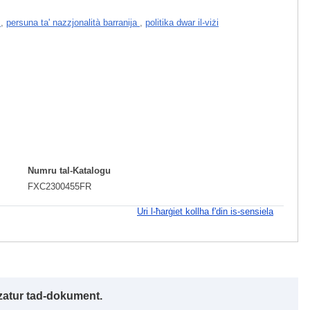
o
,
persuna ta' nazzjonalità barranija
,
politika dwar il-viżi
Numru tal-Katalogu
FXC2300455FR
Uri l-ħarġiet kollha f'din is-sensiela
izzatur tad-dokument.