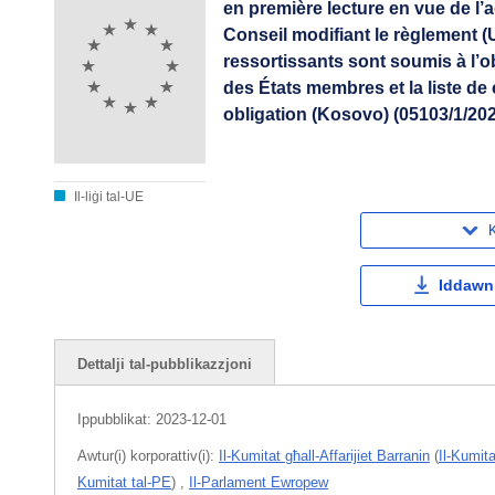
en première lecture en vue de l
Conseil modifiant le règlement (U
ressortissants sont soumis à l’ob
des États membres et la liste de
obligation (Kosovo) (05103/1/2
Il-liġi tal-UE
K
Iddawnl
Dettalji tal-pubblikazzjoni
Ippubblikat:
2023-12-01
Awtur(i) korporattiv(i):
Il-Kumitat għall-Affarijiet Barranin
(
Il-Kumita
Kumitat tal-PE
)
,
Il-Parlament Ewropew