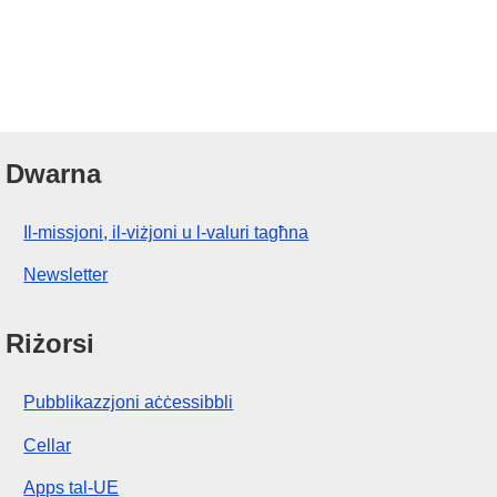
Dwarna
Il-missjoni, il-viżjoni u l-valuri tagħna
Newsletter
Riżorsi
Pubblikazzjoni aċċessibbli
Cellar
Apps tal-UE