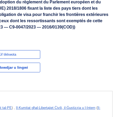
’adoption du règlement du Parlement européen et du
E) 2018/1806 fixant la liste des pays tiers dont les
ligation de visa pour franchir les frontières extérieures
 ceux dont les ressortissants sont exemptés de cette
023 — C9-0047/2023 — 2016/0139(COD))
if tikkwota
owdjar u lingwi
t tal-PE
)
,
Il-Kumitat għal-Libertajiet Ċivili, il-Ġustizzja u l-Intern
(
Il-