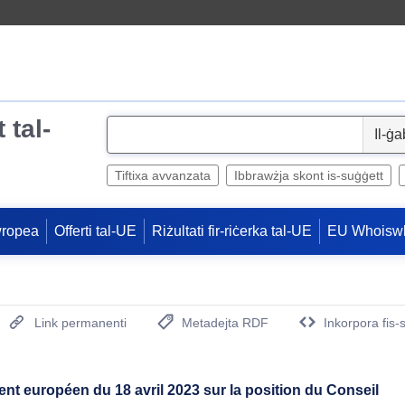
 tal-
S
e
l
Tiftixa avvanzata
Ibbrawżja skont is-suġġett
e
c
wropea
Offerti tal-UE
Riżultati fir-riċerka tal-UE
EU Whoisw
t
Link permanenti
Metadejta RDF
Inkorpora fis-
(Opens New Window)
ent européen du 18 avril 2023 sur la position du Conseil