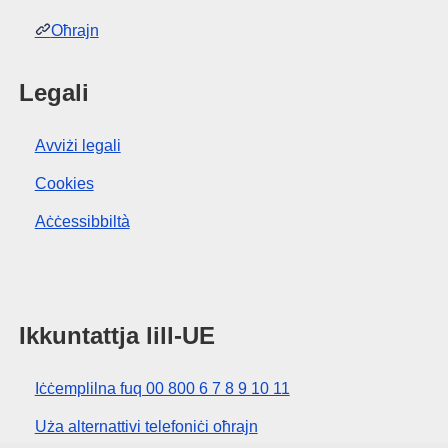
Oħrajn
Legali
Avviżi legali
Cookies
Aċċessibbiltà
Ikkuntattja lill-UE
Iċċemplilna fuq 00 800 6 7 8 9 10 11
Uża alternattivi telefoniċi oħrajn