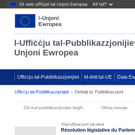
Sit web uffiċjali tal-Unjoni Ewropea
Kif taf?
l-Uffiċċju tal-Pubblikazzjonijiet
Unjoni Ewropea
Uffiċċju tal-Pubblikazzjonijiet
Id-dritt tal-UE
Data E
Uffiċċju tal-Pubblikazzjonijiet
Dettalji ta' Pubblikazzjoni
Publication Detail Actions Portlet
Żid mal-pubblikazzjonijiet tiegħi
Oħloq twissija
Klassifikazzjoni tal-utent
Résolution législative du Parlem