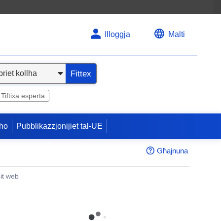
Illoggja
Malti
Fittex
Tiftixa esperta
ho
Pubblikazzjonijiet tal-UE
Għajnuna
sit web