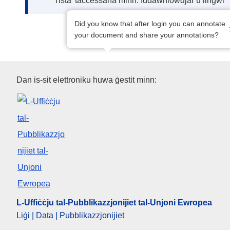
Tista’ taċċessaha minn: Iddawnlowdjar u lingwi
Did you know that after login you can annotate
your document and share your annotations?
L-Uffiċċju tal-Pubblikazzjoniji
Dan is-sit elettroniku huwa ġestit minn:
L-Uffiċċju tal-Pubblikazzjonijiet tal-Unjoni Ewropea
Liġi | Data | Pubblikazzjonijiet