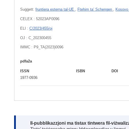
Suġġett:
fruntiera esterna tal-UE
,
Ftehim ta’ Schengen
,
Kosov
CELEX : 52023AP0096
ELI :
C/2023/455/oj
OJ : C_202300455
IMMC : P9_TA(2023)0096
pdfa2a
ISSN
ISBN
DOI
1977-0936
Note:
Il-pubblikazzjoni ma tistax tintwera fil-viżwal