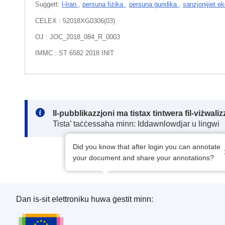
Suġġett:
l-Iran
,
persuna fiżika
,
persuna ġuridika
,
sanzjonijiet e
CELEX : 52018XG0306(03)
OJ : JOC_2018_084_R_0003
IMMC : ST 6582 2018 INIT
Note:
Il-pubblikazzjoni ma tistax tintwera fil-viżwal
Tista’ taċċessaha minn: Iddawnlowdjar u lingwi
Did you know that after login you can annotate
your document and share your annotations?
Dan is-sit elettroniku huwa ġestit minn:
L-Uffiċċju tal-Pubblikazzjonijiet tal-Unjoni Ewro