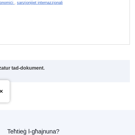
konomiċi
,
sanzjonijiet internazzjonali
izzatur tad-dokument.
pea
Teħtieġ l-għajnuna?