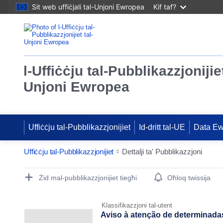
Sit web uffiċjali tal-Unjoni Ewropea
Kif taf?
l-Uffiċċju tal-Pubblikazzjonijiet
Unjoni Ewropea
Uffiċċju tal-Pubblikazzjonijiet
Id-dritt tal-UE
Data E
Uffiċċju tal-Pubblikazzjonijiet
Dettalji ta' Pubblikazzjoni
Publication Detail Actions Portlet
Żid mal-pubblikazzjonijiet tiegħi
Oħloq twissija
Klassifikazzjoni tal-utent
Aviso à atenção de determinadas