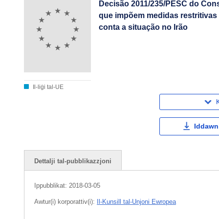
Decisão 2011/235/PESC do Conse
que impõem medidas restritivas
conta a situação no Irão
Il-liġi tal-UE
K
Iddawnl
Dettalji tal-pubblikazzjoni
Ippubblikat:
2018-03-05
Awtur(i) korporattiv(i):
Il-Kunsill tal-Unjoni Ewropea