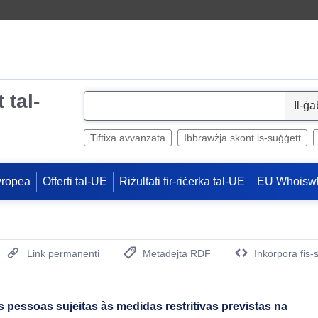
 tal-
S
e
l
Tiftixa avvanzata
Ibbrawżja skont is-suġġett
e
c
wropea
Offerti tal-UE
Riżultati fir-riċerka tal-UE
EU Whoisw
t
Link permanenti
Metadejta RDF
Inkorpora fis-
(Opens New Window)
 pessoas sujeitas às medidas restritivas previstas na