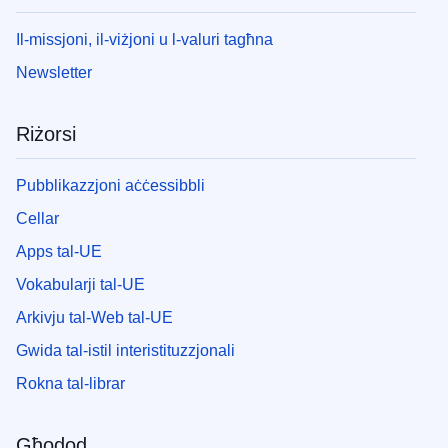
Il-missjoni, il-viżjoni u l-valuri tagħna
Newsletter
Riżorsi
Pubblikazzjoni aċċessibbli
Cellar
Apps tal-UE
Vokabularji tal-UE
Arkivju tal-Web tal-UE
Gwida tal-istil interistituzzjonali
Rokna tal-librar
Għodod