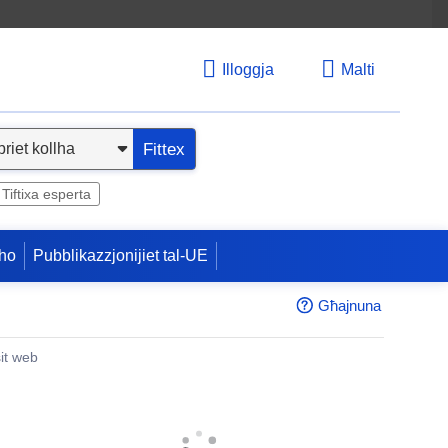
Illoggja
Malti
Fittex
Tiftixa esperta
ho
Pubblikazzjonijiet tal-UE
Għajnuna
sit web