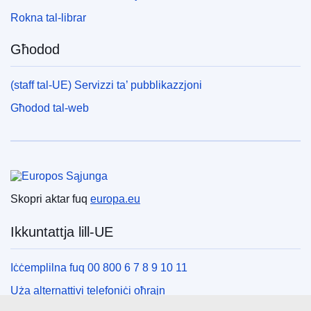
Rokna tal-librar
Għodod
(staff tal-UE) Servizzi ta’ pubblikazzjoni
Għodod tal-web
Unjoni Ewropea
Skopri aktar fuq
europa.eu
Ikkuntattja lill-UE
Iċċemplilna fuq 00 800 6 7 8 9 10 11
Uża alternattivi telefoniċi oħrajn