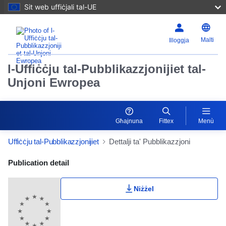
Sit web uffiċjali tal-UE
Malti
Illoggja
l-Uffiċċju tal-Pubblikazzjonijiet tal-
Unjoni Ewropea
Għajnuna
Fittex
Menù
Uffiċċju tal-Pubblikazzjonijiet
Dettalji ta' Pubblikazzjoni
Publication Detail Actions Portlet
Publication detail
Niżżel