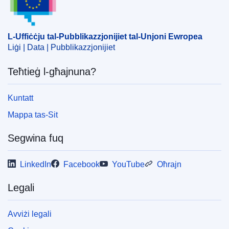
L-Uffiċċju tal-Pubblikazzjonijiet tal-Unjoni Ewropea
Liġi | Data | Pubblikazzjonijiet
Teħtieġ l-għajnuna?
Kuntatt
Mappa tas-Sit
Segwina fuq
LinkedIn
Facebook
YouTube
Oħrajn
Legali
Avviżi legali