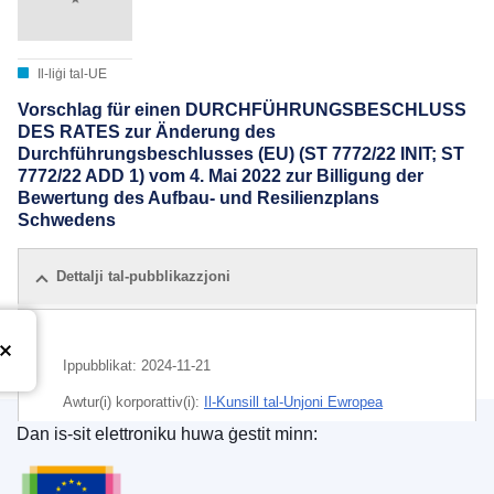
Il-liġi tal-UE
Vorschlag für einen DURCHFÜHRUNGSBESCHLUSS
DES RATES zur Änderung des
Durchführungsbeschlusses (EU) (ST 7772/22 INIT; ST
7772/22 ADD 1) vom 4. Mai 2022 zur Billigung der
Bewertung des Aufbau- und Resilienzplans
Schwedens
Dettalji tal-pubblikazzjoni
Ippubblikat:
2024-11-21
Awtur(i) korporattiv(i):
Il-Kunsill tal-Unjoni Ewropea
Dan is-sit elettroniku huwa ġestit minn:
IMMC : ST 15972 2024 INIT
L-Uffiċċju tal-Pubblikazzjonijiet tal-Unjoni Ewrope