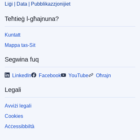
Liġi | Data | Pubblikazzjonijiet
Teħtieġ l-għajnuna?
Kuntatt
Mappa tas-Sit
Segwina fuq
LinkedIn
Facebook
YouTube
Oħrajn
Legali
Avviżi legali
Cookies
Aċċessibbiltà