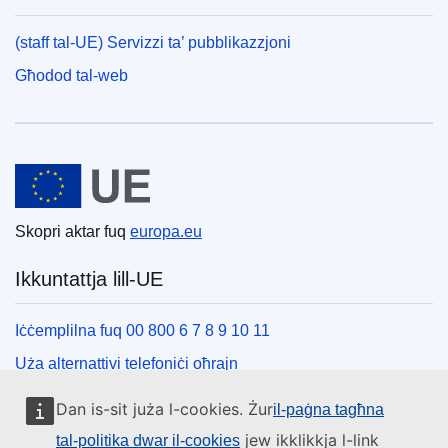
(staff tal-UE) Servizzi ta’ pubblikazzjoni
Għodod tal-web
Unjoni Ewropea
Skopri aktar fuq
europa.eu
Ikkuntattja lill-UE
Iċċemplilna fuq 00 800 6 7 8 9 10 11
Uża alternattivi telefoniċi oħrajn
Iktbilna permezz tal-formola ta’ kuntatt tagħna
Dan is-sit juża l-cookies. Żur
il-paġna tagħna
Iltaqa’ magħna f’wieħed miċ-ċentri tal-UE
jew ikklikkja l-link
tal-politika dwar il-cookies