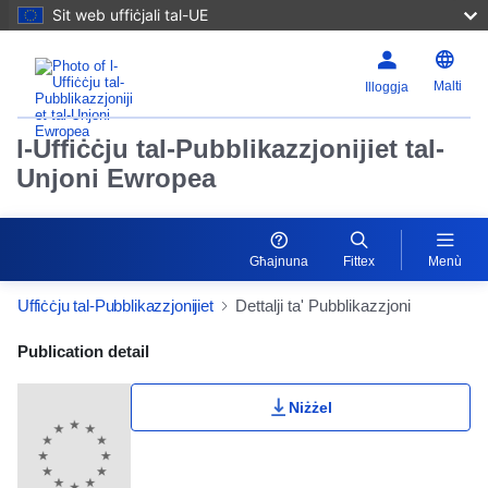
Sit web uffiċjali tal-UE
Malti
Illoggja
l-Uffiċċju tal-Pubblikazzjonijiet tal-
Unjoni Ewropea
Għajnuna
Fittex
Menù
Uffiċċju tal-Pubblikazzjonijiet
Dettalji ta' Pubblikazzjoni
Publication Detail Actions Portlet
Publication detail
Niżżel