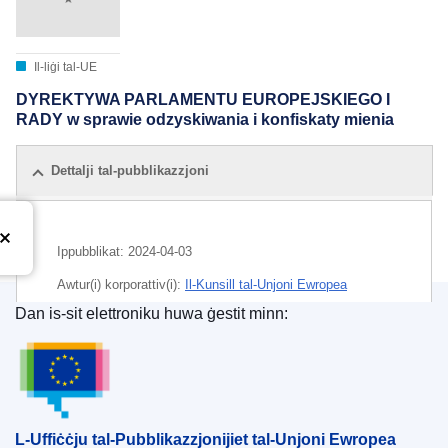
Il-liġi tal-UE
DYREKTYWA PARLAMENTU EUROPEJSKIEGO I
RADY w sprawie odzyskiwania i konfiskaty mienia
Dettalji tal-pubblikazzjoni
Ippubblikat:
2024-04-03
Awtur(i) korporattiv(i):
Il-Kunsill tal-Unjoni Ewropea
Dan is-sit elettroniku huwa ġestit minn:
IMMC : PE 3 2024 INIT
L-Uffiċċju tal-Pubblikazzjonijiet tal-Unjoni Ewrope
L-Uffiċċju tal-Pubblikazzjonijiet tal-Unjoni Ewropea