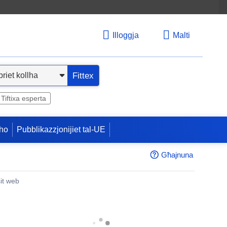
Illoggja
Malti
Fittex
Tiftixa esperta
ho
Pubblikazzjonijiet tal-UE
Għajnuna
sit web