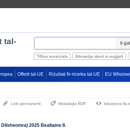
 tal-
S
e
l
Tiftixa avvanzata
Ibbrawżja skont is-suġġett
e
c
wropea
Offerti tal-UE
Riżultati fir-riċerka tal-UE
EU Whoisw
t
Link permanenti
Metadejta RDF
Inkorpora fis-
(Opens New Window)
 Dlísheomra) 2025 Bealtaine 8.