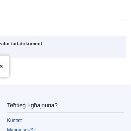
izzatur tad-dokument.
pea
Teħtieġ l-għajnuna?
Kuntatt
Mappa tas-Sit