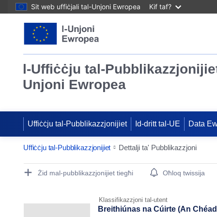
Sit web uffiċjali tal-Unjoni Ewropea
Kif taf?
l-Uffiċċju tal-Pubblikazzjonijiet
Unjoni Ewropea
Uffiċċju tal-Pubblikazzjonijiet
Id-dritt tal-UE
Data E
Uffiċċju tal-Pubblikazzjonijiet
Dettalji ta' Pubblikazzjoni
Publication Detail Actions Portlet
Żid mal-pubblikazzjonijiet tiegħi
Oħloq twissija
Klassifikazzjoni tal-utent
Breithiúnas na Cúirte (An Chéad