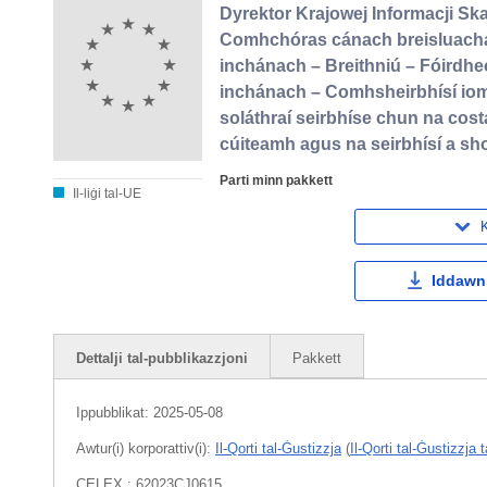
Dyrektor Krajowej Informacji Sk
Comhchóras cánach breisluacha (
inchánach – Breithniú – Fóirdheo
inchánach – Comhsheirbhísí iompa
soláthraí seirbhíse chun na cos
cúiteamh agus na seirbhísí a sho
Parti minn pakkett
Il-liġi tal-UE
K
Iddawnl
Dettalji tal-pubblikazzjoni
Pakkett
Ippubblikat:
2025-05-08
Awtur(i) korporattiv(i):
Il-Qorti tal-Ġustizzja
(
Il-Qorti tal-Ġustizzja
CELEX : 62023CJ0615