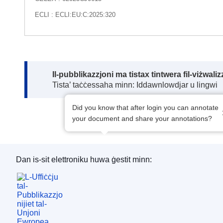
ECLI : ECLI:EU:C:2025:320
Note:
Il-pubblikazzjoni ma tistax tintwera fil-viżwal
Tista’ taċċessaha minn: Iddawnlowdjar u lingwi
Did you know that after login you can annotate
your document and share your annotations?
Dan is-sit elettroniku huwa ġestit minn:
L-Uffiċċju tal-Pubblikazzjonijiet tal-Unjoni Ewro