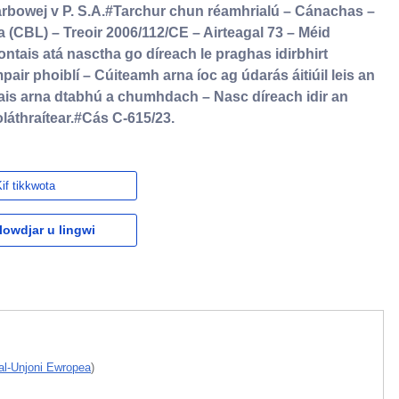
arbowej v P. S.A.#Tarchur chun réamhrialú – Cánachas –
CBL) – Treoir 2006/112/CE – Airteagal 73 – Méid
ntais atá nasctha go díreach le praghas idirbhirt
ir phoiblí – Cúiteamh arna íoc ag údarás áitiúil leis an
tais arna dtabhú a chumhdach – Nasc díreach idir an
láthraítear.#Cás C-615/23.
if tikkwota
owdjar u lingwi
 tal-Unjoni Ewropea
)