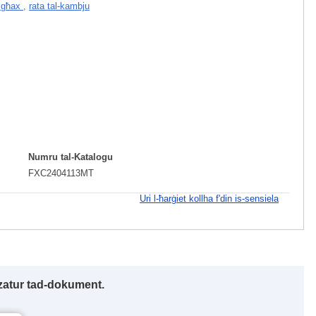
mgħax
,
rata tal-kambju
Numru tal-Katalogu
FXC2404113MT
Uri l-ħarġiet kollha f'din is-sensiela
izzatur tad-dokument.