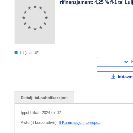
rifinanzjament: 4,25 % fl-1 ta' L
Il-liġi tal-UE
K
Iddawnl
Dettalji tal-pubblikazzjoni
Ippubblikat:
2024-07-02
Awtur(i) korporattiv(i):
Il-Kummissjoni Ewropea