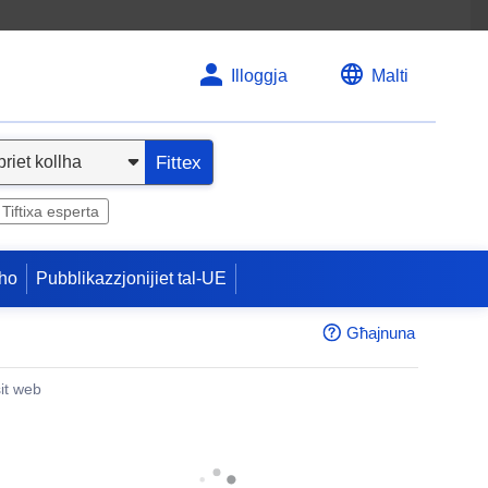
Illoggja
Malti
Fittex
Tiftixa esperta
ho
Pubblikazzjonijiet tal-UE
Għajnuna
sit web