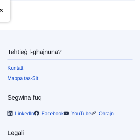
pea
Teħtieġ l-għajnuna?
Kuntatt
Mappa tas-Sit
Segwina fuq
LinkedIn
Facebook
YouTube
Oħrajn
Legali