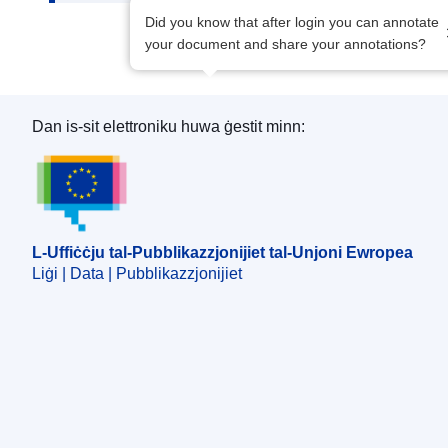
Did you know that after login you can annotate
your document and share your annotations?
Dan is-sit elettroniku huwa ġestit minn:
L-Uffiċċju tal-Pubblikazzjonijiet tal-Unjoni Ewro
L-Uffiċċju tal-Pubblikazzjonijiet tal-Unjoni Ewropea
Liġi | Data | Pubblikazzjonijiet