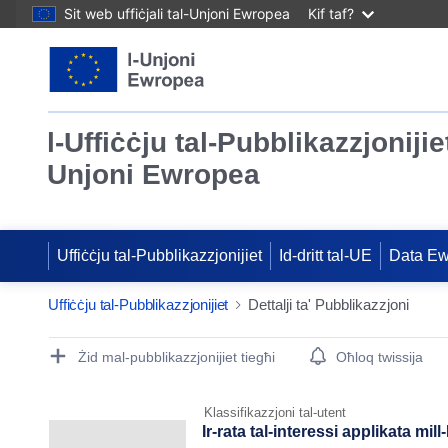
Sit web uffiċjali tal-Unjoni Ewropea
Kif taf?
l-Uffiċċju tal-Pubblikazzjonijiet
Unjoni Ewropea
Uffiċċju tal-Pubblikazzjonijiet
Id-dritt tal-UE
Data E
Uffiċċju tal-Pubblikazzjonijiet
Dettalji ta' Pubblikazzjoni
Publication Detail Actions Portlet
Żid mal-pubblikazzjonijiet tiegħi
Oħloq twissija
Klassifikazzjoni tal-utent
Ir-rata tal-interessi applikata mi