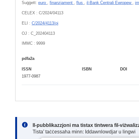
Suġġett:
euro
,
finanzjament
,
flus
,
il-Bank Ċentrali Ewropew
,
i
CELEX : C/2024/04113
ELI :
C/2024/4113/oj
OJ : C_202404113
IMMC : 9999
pdfa2a
ISSN
ISBN
DOI
1977-0987
Note:
Il-pubblikazzjoni ma tistax tintwera fil-viżwal
Tista’ taċċessaha minn: Iddawnlowdjar u lingwi