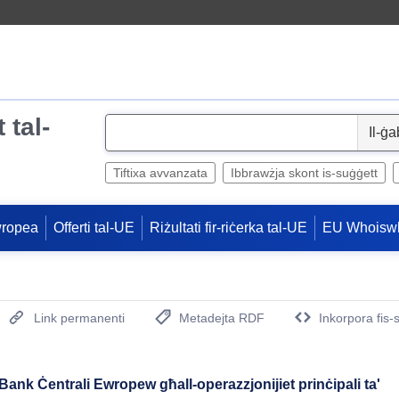
 tal-
S
e
l
Tiftixa avvanzata
Ibbrawżja skont is-suġġett
e
c
wropea
Offerti tal-UE
Riżultati fir-riċerka tal-UE
EU Whoisw
t
Link permanenti
Metadejta RDF
Inkorpora fis-
(Opens New Window)
ll-Bank Ċentrali Ewropew għall-operazzjonijiet prinċipali ta'