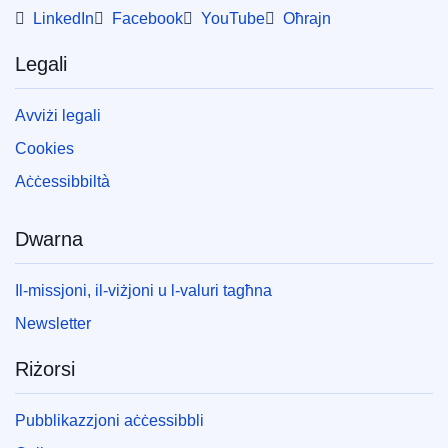
LinkedIn
Facebook
YouTube
Oħrajn
Legali
Avviżi legali
Cookies
Aċċessibbiltà
Dwarna
Il-missjoni, il-viżjoni u l-valuri tagħna
Newsletter
Riżorsi
Pubblikazzjoni aċċessibbli