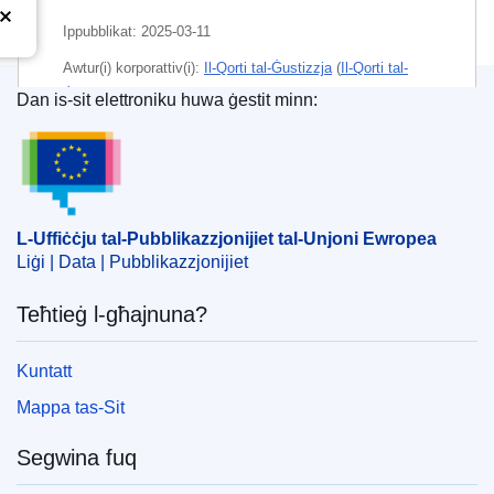
Ippubblikat:
2025-03-11
Awtur(i) korporattiv(i):
Il-Qorti tal-Ġustizzja
(
Il-Qorti tal-
Ġustizzja tal-Unjoni Ewropea
)
Dan is-sit elettroniku huwa ġestit minn:
L-Uffiċċju tal-Pubblikazzjonijiet tal-Unjoni Ewrope
CELEX : 62023CC0448
ECLI : ECLI:EU:C:2025:165
L-Uffiċċju tal-Pubblikazzjonijiet tal-Unjoni Ewropea
Liġi | Data | Pubblikazzjonijiet
Teħtieġ l-għajnuna?
Kuntatt
Mappa tas-Sit
Segwina fuq