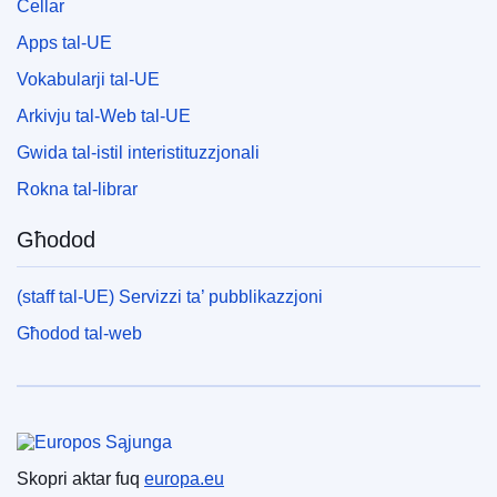
Cellar
Apps tal-UE
Vokabularji tal-UE
Arkivju tal-Web tal-UE
Gwida tal-istil interistituzzjonali
Rokna tal-librar
Għodod
(staff tal-UE) Servizzi ta’ pubblikazzjoni
Għodod tal-web
Unjoni Ewropea
Skopri aktar fuq
europa.eu