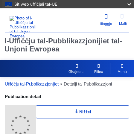
Sit web uffiċjali tal-UE
Malti
Illoggja
l-Uffiċċju tal-Pubblikazzjonijiet tal-
Unjoni Ewropea
Għajnuna
Fittex
Menù
Uffiċċju tal-Pubblikazzjonijiet
Dettalji ta' Pubblikazzjoni
Publication Detail Actions Portlet
Publication detail
Niżżel