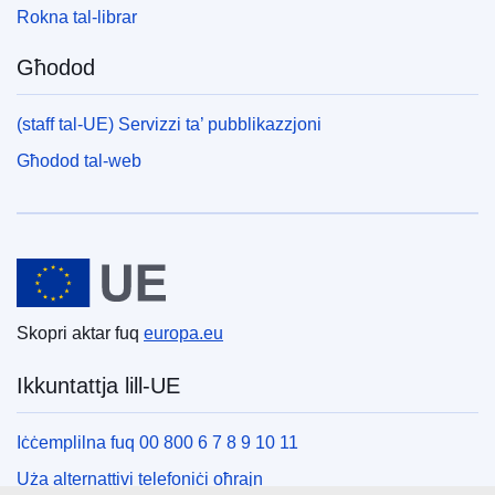
Rokna tal-librar
Għodod
(staff tal-UE) Servizzi ta’ pubblikazzjoni
Għodod tal-web
Unjoni Ewropea
Skopri aktar fuq
europa.eu
Ikkuntattja lill-UE
Iċċemplilna fuq 00 800 6 7 8 9 10 11
Uża alternattivi telefoniċi oħrajn