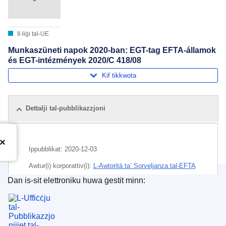
Il-liġi tal-UE
Munkaszüneti napok 2020-ban: EGT-tag EFTA-államok
és EGT-intézmények 2020/C 418/08
Kif tikkwota
Dettalji tal-pubblikazzjoni
Ippubblikat:
2020-12-03
Awtur(i) korporattiv(i):
L-Awtorità ta’ Sorveljanza tal-EFTA
(
L-Assoċjazzjoni Ewropea tal-Kummerċ Ħieles
)
Dan is-sit elettroniku huwa ġestit minn:
L-Uffiċċju tal-Pubblikazzjonijiet tal-Unjoni Ewrope
Suġġett:
btala pubblika
,
istituzzjoni konġunta taż-ŻEE
,
pajjiżi tal-EFTA