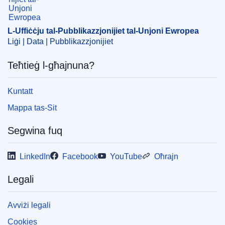
CELEX : C2020/418/08
OJ : JOC_2020_418_R_0008
L-Uffiċċju tal-Pubblikazzjonijiet tal-Unjoni Ewropea
Liġi | Data | Pubblikazzjonijiet
Teħtieġ l-għajnuna?
Kuntatt
Mappa tas-Sit
Segwina fuq
LinkedIn
Facebook
YouTube
Oħrajn
Legali
Avviżi legali
Cookies