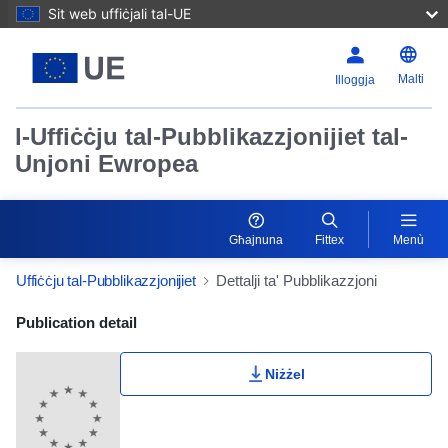
Sit web uffiċjali tal-UE
Malti
Illoggja
l-Uffiċċju tal-Pubblikazzjonijiet tal-
Unjoni Ewropea
Għajnuna
Fittex
Menù
Uffiċċju tal-Pubblikazzjonijiet
Dettalji ta' Pubblikazzjoni
Publication Detail Actions Portlet
Publication detail
Niżżel