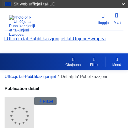
Sit web uffiċjali tal-UE
Malti
Illoggja
l-Uffiċċju tal-Pubblikazzjonijiet tal-Unjoni Ewropea
Għajnuna
Fittex
Menù
Uffiċċju tal-Pubblikazzjonijiet
Dettalji ta' Pubblikazzjoni
Publication Detail Actions Portlet
Publication detail
Niżżel