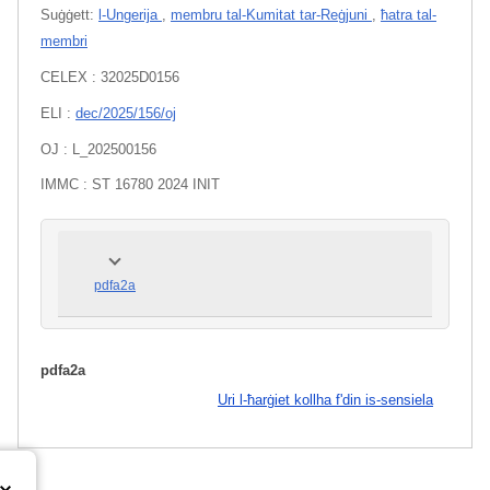
Suġġett:
l-Ungerija
,
membru tal-Kumitat tar-Reġjuni
,
ħatra tal-
membri
CELEX : 32025D0156
ELI :
dec/2025/156/oj
OJ : L_202500156
IMMC : ST 16780 2024 INIT
pdfa2a
pdfa2a
Uri l-ħarġiet kollha f'din is-sensiela