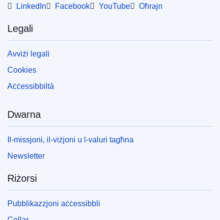
LinkedIn
Facebook
YouTube
Oħrajn
Legali
Avviżi legali
Cookies
Aċċessibbiltà
Dwarna
Il-missjoni, il-viżjoni u l-valuri tagħna
Newsletter
Riżorsi
Pubblikazzjoni aċċessibbli
Cellar