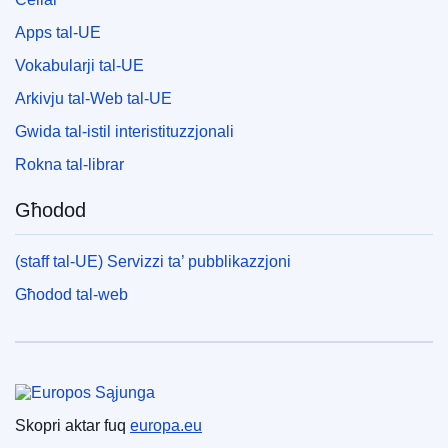
Apps tal-UE
Vokabularji tal-UE
Arkivju tal-Web tal-UE
Gwida tal-istil interistituzzjonali
Rokna tal-librar
Għodod
(staff tal-UE) Servizzi ta’ pubblikazzjoni
Għodod tal-web
Unjoni Ewropea
Skopri aktar fuq
europa.eu