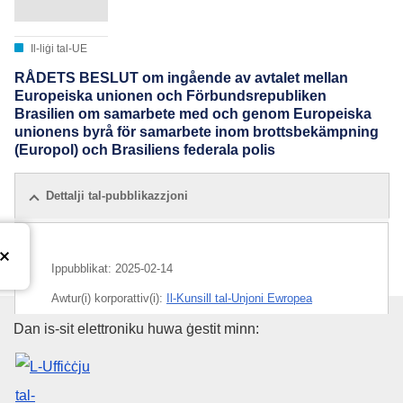
Il-liġi tal-UE
RÅDETS BESLUT om ingående av avtalet mellan
Europeiska unionen och Förbundsrepubliken
Brasilien om samarbete med och genom Europeiska
unionens byrå för samarbete inom brottsbekämpning
(Europol) och Brasiliens federala polis
Dettalji tal-pubblikazzjoni
Ippubblikat:
2025-02-14
Awtur(i) korporattiv(i):
Il-Kunsill tal-Unjoni Ewropea
L-Uffiċċju tal-Pubblikazzjonijiet
Dan is-sit elettroniku huwa ġestit minn:
IMMC : ST 5617 2025 INIT