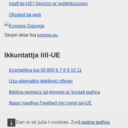
(staff tal-UE) Servizzi ta’ pubblikazzjoni
Għodod tal-web
Unjoni Ewropea
Skopri aktar fuq
europa.eu
Ikkuntattja lill-UE
Iċċemplilna fuq 00 800 6 7 8 9 10 11
Uża alternattivi telefoniċi oħrajn
Iktbilna permezz tal-formola ta’ kuntatt tagħna
Iltaqa’ magħna f’wieħed miċ-ċentri tal-UE
Media soċjali
Dan is-sit juża l-cookies. Żur
il-paġna tagħna