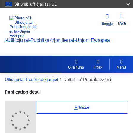
Sit web uffiċjali tal-UE
Malti
Illoggja
l-Uffiċċju tal-Pubblikazzjonijiet tal-Unjoni Ewropea
Għajnuna
Fittex
Menù
Uffiċċju tal-Pubblikazzjonijiet
Dettalji ta' Pubblikazzjoni
Publication Detail Actions Portlet
Publication detail
Niżżel