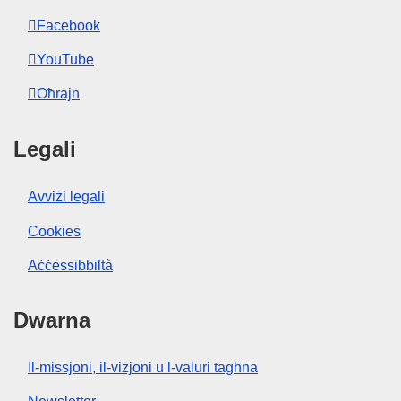
Facebook
YouTube
Oħrajn
Legali
Avviżi legali
Cookies
Aċċessibbiltà
Dwarna
Il-missjoni, il-viżjoni u l-valuri tagħna