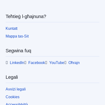
pea
Teħtieġ l-għajnuna?
Kuntatt
Mappa tas-Sit
Segwina fuq
LinkedIn
Facebook
YouTube
Oħrajn
Legali
Avviżi legali
Cookies
Aċċessibbiltà