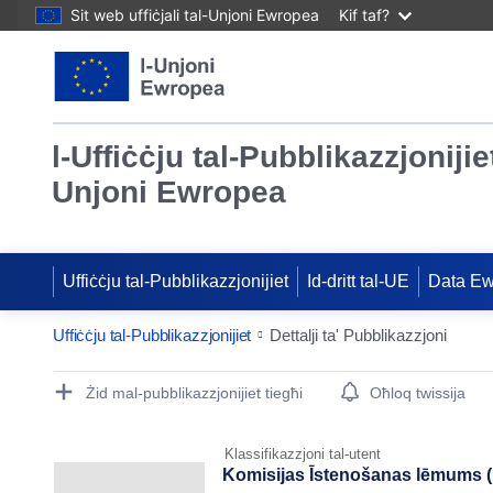
Sit web uffiċjali tal-Unjoni Ewropea
Kif taf?
l-Uffiċċju tal-Pubblikazzjonijiet
Unjoni Ewropea
Uffiċċju tal-Pubblikazzjonijiet
Id-dritt tal-UE
Data E
Uffiċċju tal-Pubblikazzjonijiet
Dettalji ta' Pubblikazzjoni
Publication Detail Actions Portlet
Żid mal-pubblikazzjonijiet tiegħi
Oħloq twissija
Klassifikazzjoni tal-utent
Komisijas Īstenošanas lēmums (E