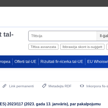
 tal-
S
e
l
Tiftixa avvanzata
Ibbrawżja skont is-suġġett
e
c
wropea
Offerti tal-UE
Riżultati fir-riċerka tal-UE
EU Whoisw
t
Link permanenti
Metadejta RDF
Inkorpora fis-
(Opens New Window)
S) 2023/117 (2023. gada 13. janvāris), par pakalpojumu