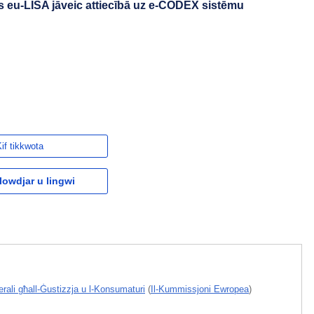
 eu-LISA jāveic attiecībā uz e-CODEX sistēmu
if tikkwota
owdjar u lingwi
erali għall-Ġustizzja u l-Konsumaturi
(
Il-Kummissjoni Ewropea
)