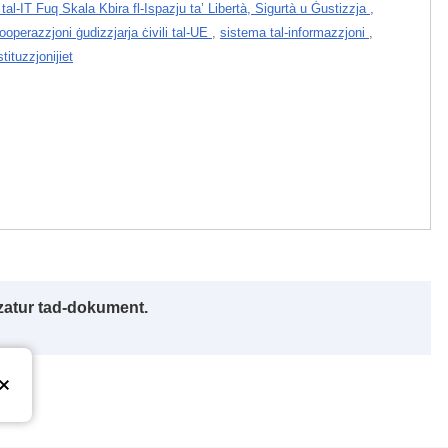
l-IT Fuq Skala Kbira fl-Ispazju ta’ Libertà, Sigurtà u Ġustizzja
,
ooperazzjoni ġudizzjarja ċivili tal-UE
,
sistema tal-informazzjoni
,
tituzzjonijiet
izzatur tad-dokument.