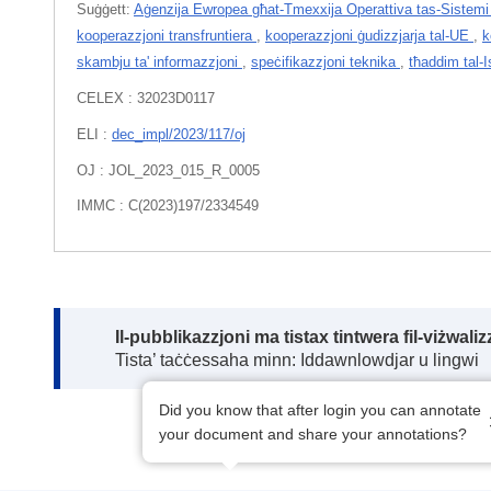
Suġġett:
Aġenzija Ewropea għat-Tmexxija Operattiva tas-Sistemi ta
kooperazzjoni transfruntiera
,
kooperazzjoni ġudizzjarja tal-UE
,
k
skambju ta' informazzjoni
,
speċifikazzjoni teknika
,
tħaddim tal-Is
CELEX : 32023D0117
ELI :
dec_impl/2023/117/oj
OJ : JOL_2023_015_R_0005
IMMC : C(2023)197/2334549
Note:
Il-pubblikazzjoni ma tistax tintwera fil-viżwal
Tista’ taċċessaha minn: Iddawnlowdjar u lingwi
Did you know that after login you can annotate
your document and share your annotations?