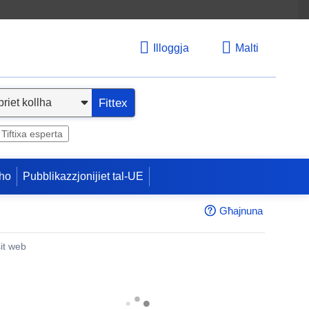
Illoggja
Malti
Fittex
Tiftixa esperta
ho
Pubblikazzjonijiet tal-UE
Għajnuna
sit web