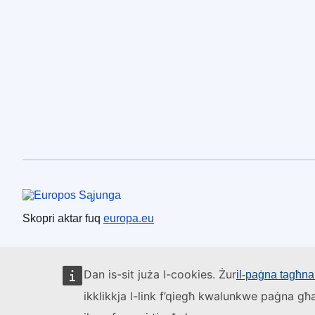
Unjoni Ewropea
Skopri aktar fuq
europa.eu
Dan is-sit juża l-cookies. Żur
il-paġna tagħna 
ikklikkja l-link f’qiegħ kwalunkwe paġna għa