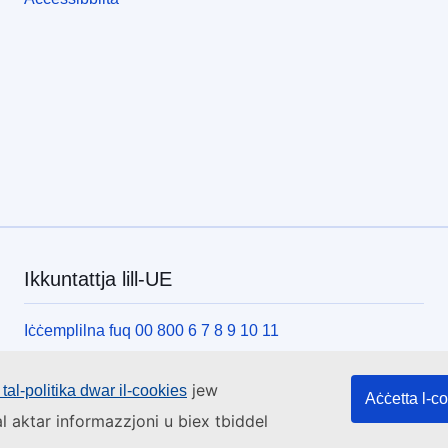
Ikkuntattja lill-UE
Iċċemplilna fuq 00 800 6 7 8 9 10 11
Uża alternattivi telefoniċi oħrajn
jew
tal-politika dwar il-cookies
Iktbilna permezz tal-formola ta’ kuntatt tagħna
Aċċetta l-c
l aktar informazzjoni u biex tbiddel
Iltaqa’ magħna f’wieħed miċ-ċentri tal-UE