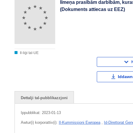
līmeņa prasībām darbībām, kuras
(Dokuments attiecas uz EEZ)
Il-liġi tal-UE
K
Iddawnl
Dettalji tal-pubblikazzjoni
Ippubblikat:
2023-01-13
Awtur(i) korporattiv(i):
Il-Kummissjoni Ewropea
,
Id-Direttorat Ġen