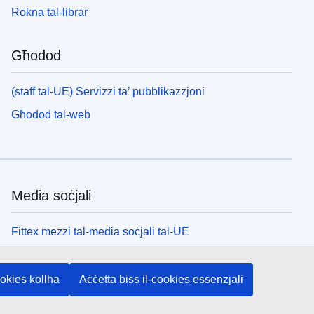
Rokna tal-librar
Għodod
(staff tal-UE) Servizzi ta’ pubblikazzjoni
Għodod tal-web
Media soċjali
Fittex mezzi tal-media soċjali tal-UE
L-istituzzjonijiet u l-korpi tal-UE
ookies kollha
Aċċetta biss il-cookies essenzjali
Fittex l-istituzzjonijiet u l-korpi kollha tal-UE.