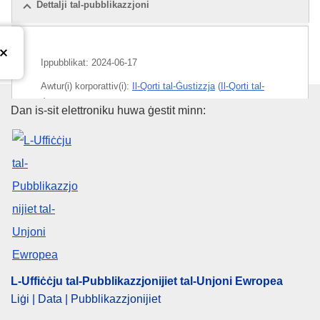
Dettalji tal-pubblikazzjoni
Ippubblikat:
2024-06-17
Awtur(i) korporattiv(i):
Il-Qorti tal-Ġustizzja
(
Il-Qorti tal-
Ġustizzja tal-Unjoni Ewropea
)
L-Uffiċċju tal-Pubblikazzjonijiet
Dan is-sit elettroniku huwa ġestit minn:
Suġġett:
kost tas-self
,
kreditu għall-konsumatur
,
limitation of legal proceedings
,
mutwu ipotekarju
,
patti
inġusti ta’ kuntratt
,
protezzjoni tal-konsumatur
CELEX : 62021CA0484
ELI :
C/2024/3563/oj
OJ : C_202403563
IMMC : ARR-C-0484-2021
L-Uffiċċju tal-Pubblikazzjonijiet tal-Unjoni Ewropea
Liġi | Data | Pubblikazzjonijiet
pdfa2a