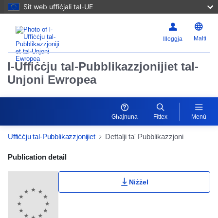
Sit web uffiċjali tal-UE
Malti
Illoggja
l-Uffiċċju tal-Pubblikazzjonijiet tal-
Unjoni Ewropea
Għajnuna
Fittex
Menù
Uffiċċju tal-Pubblikazzjonijiet
Dettalji ta' Pubblikazzjoni
Publication Detail Actions Portlet
Publication detail
Niżżel