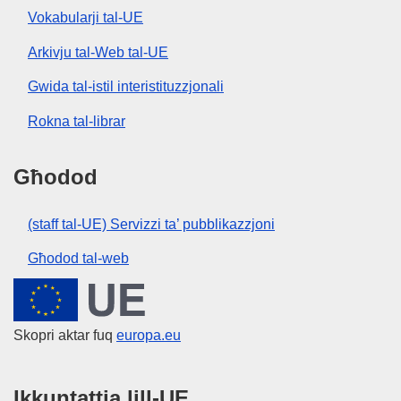
Vokabularji tal-UE
Arkivju tal-Web tal-UE
Gwida tal-istil interistituzzjonali
Rokna tal-librar
Għodod
(staff tal-UE) Servizzi ta’ pubblikazzjoni
Għodod tal-web
Unjoni Ewropea
Skopri aktar fuq
europa.eu
Ikkuntattja lill-UE