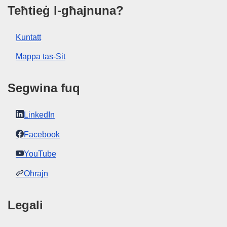
Uri l-ħarġiet kollha f'din is-sensiela
Teħtieġ l-għajnuna?
Kuntatt
Mappa tas-Sit
Segwina fuq
LinkedIn
Facebook
YouTube
Oħrajn
Legali