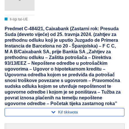
Il-liġi tal-UE
Predmet C-484/21, Caixabank (Zastarni rok: Presuda
Suda (deveto vijeće) od 25. travnja 2024. (zahtjev za
prethodnu odluku koji je uputio Juzgado de Primera
Instancia de Barcelona no 20 - Španjolska) – F C C,
M A B/Caixabank SA, prije Bankia SA „Zahtjev za
prethodnu odluku – Zaštita potrošača – Direktiva
93/13/EEZ – Nepoštene odredbe u potrošačkim
ugovorima – Ugovor o hipotekarnom kreditu –
Ugovorna odredba kojom se predviđa da potrošač
snosi troškove povezane s ugovorom – Pravomoćna
sudska odluka kojom se utvrđuje nepoštenost te
ugovorne odredbe i kojom je se poništava – Tužba za
povrat iznosa plaćenih na temelju nepoštene
ugovorne odredbe – Početak tijeka zastarnog roka”
Kif tikkwota