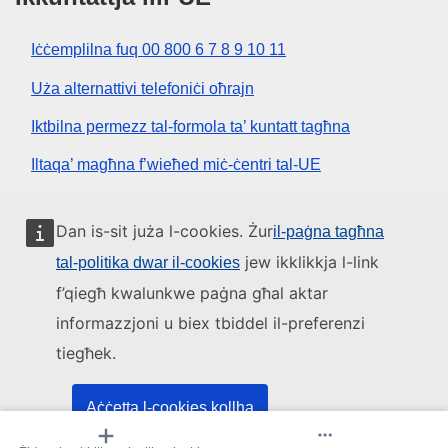
Iċċemplilna fuq 00 800 6 7 8 9 10 11
Uża alternattivi telefoniċi oħrajn
Iktbilna permezz tal-formola ta’ kuntatt tagħna
Iltaqa’ magħna f’wieħed miċ-ċentri tal-UE
Media soċjali
Dan is-sit juża l-cookies. Żur
il-paġna tagħna
jew ikklikkja l-link
tal-politika dwar il-cookies
Fittex mezzi tal-media soċjali tal-UE
f’qiegħ kwalunkwe paġna għal aktar
informazzjoni u biex tbiddel il-preferenzi
L-istituzzjonijiet u l-korpi tal-UE
tiegħek.
Fittex l-istituzzjonijiet u l-korpi kollha tal-UE.
Aċċetta l-cookies kollha