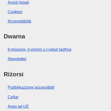
Avviżi legali
Cookies
Aċċessibbiltà
Dwarna
Il-missjoni, il-viżjoni u l-valuri tagħna
Newsletter
Riżorsi
Pubblikazzjoni aċċessibbli
Cellar
Apps tal-UE