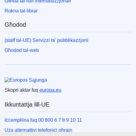
Gwida tal-istil interistituzzjonali
Rokna tal-librar
Għodod
(staff tal-UE) Servizzi ta’ pubblikazzjoni
Għodod tal-web
Unjoni Ewropea
Skopri aktar fuq
europa.eu
Ikkuntattja lill-UE
Iċċemplilna fuq 00 800 6 7 8 9 10 11
Uża alternattivi telefoniċi oħrajn