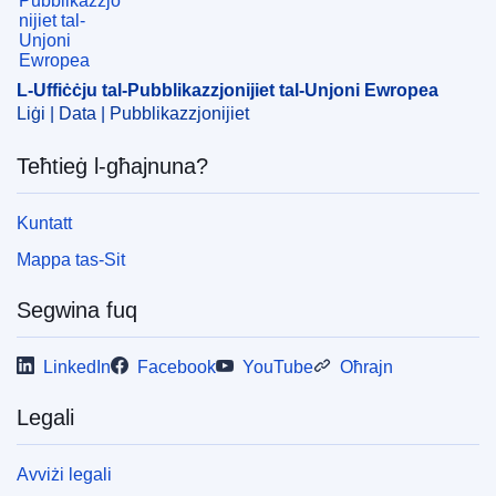
provdiment ta’ servizzi
,
reviżjoni ta’ ftehim
,
sikurezza
tal-informazzjoni
,
sistema ta' pagamenti
,
standard tas-
sikurezza
,
standard tekniku
,
Żona Ekonomika Ewropea
L-Uffiċċju tal-Pubblikazzjonijiet tal-Unjoni Ewropea
CELEX : 22023D2555
Liġi | Data | Pubblikazzjonijiet
ELI :
dec/2023/2555/oj
Teħtieġ l-għajnuna?
OJ : L_202302555
IMMC : PUB(2023)732/2788729
Kuntatt
Mappa tas-Sit
pdfa2a
Segwina fuq
Uri l-ħarġiet kollha f'din is-sensiela
LinkedIn
Facebook
YouTube
Oħrajn
Legali
Avviżi legali