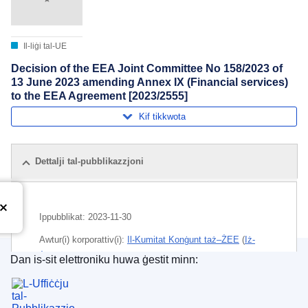
Il-liġi tal-UE
Decision of the EEA Joint Committee No 158/2023 of
13 June 2023 amending Annex IX (Financial services)
to the EEA Agreement [2023/2555]
Kif tikkwota
Dettalji tal-pubblikazzjoni
Ippubblikat:
2023-11-30
Awtur(i) korporattiv(i):
Il-Kumitat Konġunt taż–ŻEE
(
Iż-
Żona Ekonomika Ewropea
)
Dan is-sit elettroniku huwa ġestit minn:
L-Uffiċċju tal-Pubblikazzjonijiet tal-Unjoni Ewrope
Suġġett:
aċċess għall-informazzjoni
,
data personali
,
ibbankjar elettroniku
,
protezzjoni tal-konsumatur
,