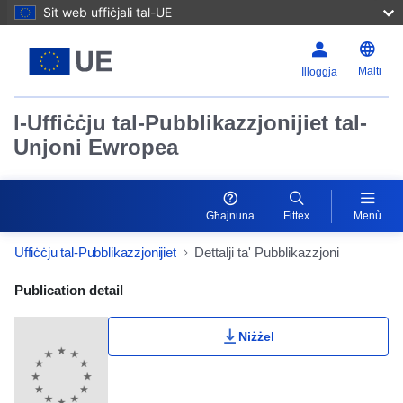
Sit web uffiċjali tal-UE
Malti
Illoggja
l-Uffiċċju tal-Pubblikazzjonijiet tal-
Unjoni Ewropea
Għajnuna
Fittex
Menù
Uffiċċju tal-Pubblikazzjonijiet
Dettalji ta' Pubblikazzjoni
Publication Detail Actions Portlet
Publication detail
Niżżel