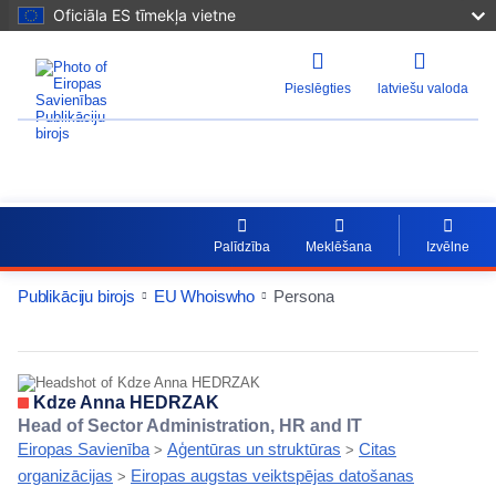
Oficiāla ES tīmekļa vietne
Pieslēgties
latviešu valoda
EU Whoiswho
Palīdzība
Meklēšana
Izvēlne
Publikāciju birojs
EU Whoiswho
Persona
EntityDetailActions
Kdze Anna HEDRZAK
Head of Sector Administration, HR and IT
Eiropas Savienība
Aģentūras un struktūras
Citas
>
>
organizācijas
Eiropas augstas veiktspējas datošanas
>