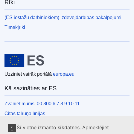
Rīki
(ES iestāžu darbiniekiem) Izdevējdarbības pakalpojumi
Tīmekļrīki
Eiropas Savienība
Uzziniet vairāk portālā
europa.eu
Kā sazināties ar ES
Zvaniet mums: 00 800 6 7 8 9 10 11
Citas tālruņa līnijas
Saziņas veidlapa
Šī vietne izmanto sīkdatnes. Apmeklējiet
ES centru kontaktinformācija