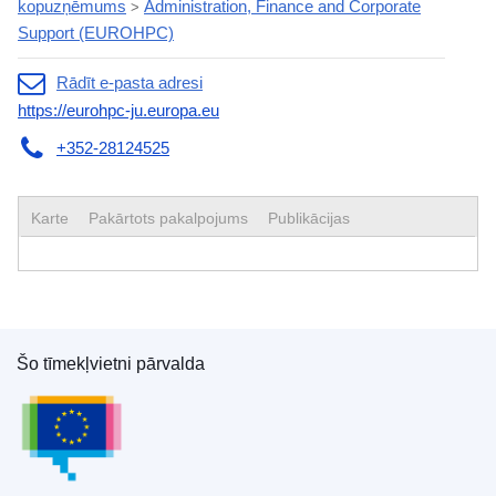
kopuzņēmums
Administration, Finance and Corporate
>
Support (EUROHPC)
Rādīt e-pasta adresi
https://eurohpc-ju.europa.eu
+352-28124525
Karte
Pakārtots pakalpojums
Publikācijas
Šo tīmekļvietni pārvalda
Eiropas Savienības Publikāciju birojs