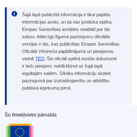
Šajā lapā publicētā informācija ir tikai papildu
informācijas avots, un tai nav juridiska spēka.
Eiropas Savienības iestādes neatbild par tās
saturu. Attiecīgo līguma paziņojumu oficiālās
versijas ir tās, kas publicētas
Eiropas Savienības
Oficiālā Vēstneša
papildinājumā un pieejamas
vietnē
TED
. Šie oficiāli spēkā esošie dokumenti
ir tieši pieejami, noklikšķinot uz šajā lapā
iegultajām saitēm. Sīkāku informāciju skatiet
paziņojumā par izskaidrojamību un atbildību
publiskā iepirkuma jomā.
Šo tīmekļvietni pārvalda
Eiropas Savienības Publikāciju birojs