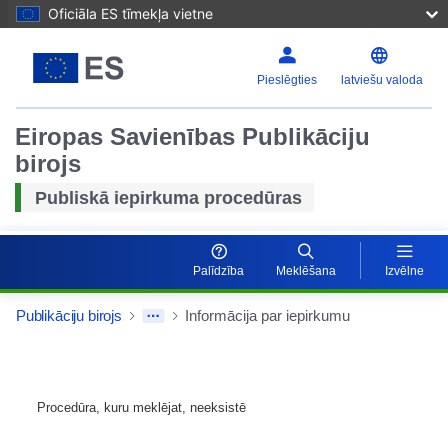
Oficiāla ES tīmekļa vietne
Pieslēgties
latviešu valoda
Eiropas Savienības Publikāciju
birojs
Publiskā iepirkuma procedūras
Palīdzība
Meklēšana
Izvēlne
Publikāciju birojs
Informācija par iepirkumu
Procedūra, kuru meklējat, neeksistē