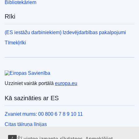
Bibliotekāriem
Rīki
(ES iestāžu darbiniekiem) Izdevējdarbības pakalpojumi
Tīmekļrīki
Eiropas Savienība
Uzziniet vairāk portālā
europa.eu
Kā sazināties ar ES
Zvaniet mums: 00 800 6 7 8 9 10 11
Citas tālruņa līnijas
Saziņas veidlapa
Šī vietne izmanto sīkdatnes. Apmeklējiet