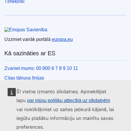
Tīmekļrīki
Eiropas Savienība
Uzziniet vairāk portālā
europa.eu
Kā sazināties ar ES
Zvaniet mums: 00 800 6 7 8 9 10 11
Citas tālruņa līnijas
Saziņas veidlapa
Šī vietne izmanto sīkdatnes. Apmeklējiet
ES centru kontaktinformācija
lapu
par mūsu politiku attiecībā uz sīkdatnēm
vai noklikšķiniet uz saites jebkurā kājenē, lai
Sociālie mediji
iegūtu plašāku informāciju un mainītu savas
preferences.
ES konti sociālajos medijos