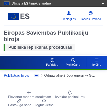
Oficiāla ES tīmekļa vietne
Pieslēgties
latviešu valoda
Eiropas Savienības Publikāciju
birojs
Publiskā iepirkuma procedūras
Palīdzība
Meklēšana
Izvēlne
Publikāciju birojs
Odnawialne źródła energii w Gminie Poraj - Magazyny Energii Elektrycznej. Wykonanie w formule zaprojektuj i wybuduj
Procurement Detail Actions Portlet
Pievienot manam sarakstam
Izveidot paziņojumu
Pastāvīgā saite
Iegult vietnē