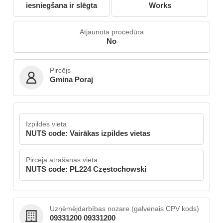
iesniegšana ir slēgta
Works
Atjaunota procedūra
No
Pircējs
Gmina Poraj
Izpildes vieta
NUTS code: Vairākas izpildes vietas
Pircēja atrašanās vieta
NUTS code: PL224 Częstochowski
Uzņēmējdarbības nozare (galvenais CPV kods)
09331200 09331200