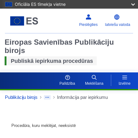
Oficiāla ES tīmekļa vietne
Pieslēgties
latviešu valoda
Eiropas Savienības Publikāciju
birojs
Publiskā iepirkuma procedūras
Palīdzība
Meklēšana
Izvēlne
Publikāciju birojs
Informācija par iepirkumu
Procedūra, kuru meklējat, neeksistē