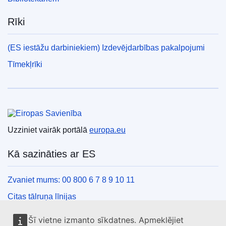
Rīki
(ES iestāžu darbiniekiem) Izdevējdarbības pakalpojumi
Tīmekļrīki
Eiropas Savienība
Uzziniet vairāk portālā
europa.eu
Kā sazināties ar ES
Zvaniet mums: 00 800 6 7 8 9 10 11
Citas tālruņa līnijas
Saziņas veidlapa
Šī vietne izmanto sīkdatnes. Apmeklējiet