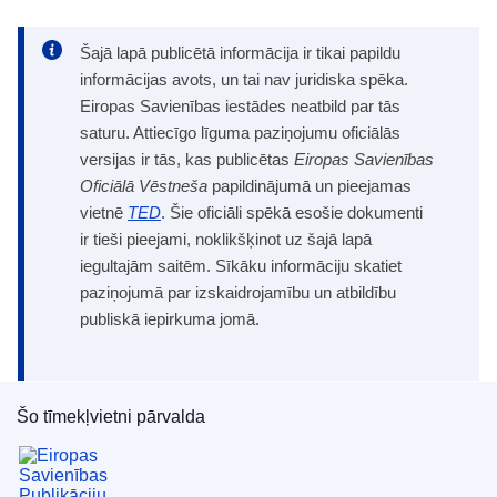
Šajā lapā publicētā informācija ir tikai papildu
informācijas avots, un tai nav juridiska spēka.
Eiropas Savienības iestādes neatbild par tās
saturu. Attiecīgo līguma paziņojumu oficiālās
versijas ir tās, kas publicētas
Eiropas Savienības
Oficiālā Vēstneša
papildinājumā un pieejamas
vietnē
TED
. Šie oficiāli spēkā esošie dokumenti
ir tieši pieejami, noklikšķinot uz šajā lapā
iegultajām saitēm. Sīkāku informāciju skatiet
paziņojumā par izskaidrojamību un atbildību
publiskā iepirkuma jomā.
Šo tīmekļvietni pārvalda
Eiropas Savienības Publikāciju birojs