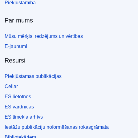
Piekļūstamība
Par mums
Mūsu mērķis, redzējums un vērtības
E-jaunumi
Resursi
Piekļūstamas publikācijas
Cellar
ES lietotnes
ES vārdnīcas
ES tīmekļa arhīvs
Iestāžu publikāciju noformēšanas rokasgrāmata
Bibliotekāriem