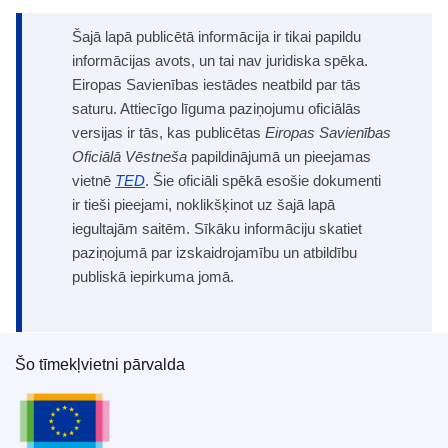
Šajā lapā publicētā informācija ir tikai papildu
informācijas avots, un tai nav juridiska spēka.
Eiropas Savienības iestādes neatbild par tās
saturu. Attiecīgo līguma paziņojumu oficiālās
versijas ir tās, kas publicētas
Eiropas Savienības
Oficiālā Vēstneša
papildinājumā un pieejamas
vietnē
TED
. Šie oficiāli spēkā esošie dokumenti
ir tieši pieejami, noklikšķinot uz šajā lapā
iegultajām saitēm. Sīkāku informāciju skatiet
paziņojumā par izskaidrojamību un atbildību
publiskā iepirkuma jomā.
Šo tīmekļvietni pārvalda
Eiropas Savienības Publikāciju birojs