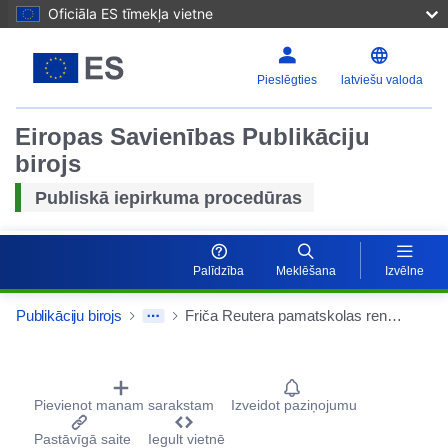
Oficiāla ES tīmekļa vietne
Pieslēgties
latviešu valoda
Eiropas Savienības Publikāciju
birojs
Publiskā iepirkuma procedūras
Palīdzība
Meklēšana
Izvēlne
Publikāciju birojs
Friča Reutera pamatskolas renovācija Šverīnē
Procurement Detail Actions Portlet
Pievienot manam sarakstam
Izveidot paziņojumu
Pastāvīgā saite
Iegult vietnē