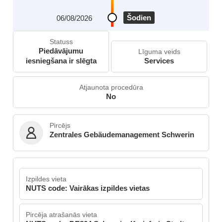
Šodien
06/08/2026
Statuss
Piedāvājumu
Līguma veids
iesniegšana ir slēgta
Services
Atjaunota procedūra
No
Pircējs
Zentrales Gebäudemanagement Schwerin
Izpildes vieta
NUTS code: Vairākas izpildes vietas
Pircēja atrašanās vieta