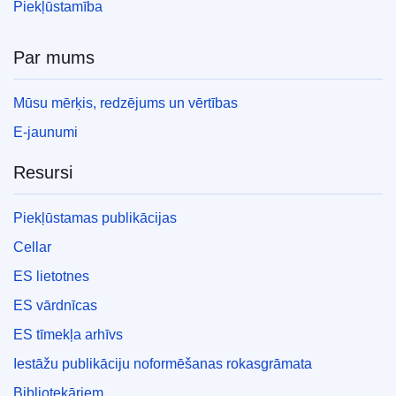
Piekļūstamība
Par mums
Mūsu mērķis, redzējums un vērtības
E-jaunumi
Resursi
Piekļūstamas publikācijas
Cellar
ES lietotnes
ES vārdnīcas
ES tīmekļa arhīvs
Iestāžu publikāciju noformēšanas rokasgrāmata
Bibliotekāriem