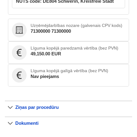
NUTS code: DE804 Schwerin, Kreisfreie Stadt
Uzņēmējdarbības nozare (galvenais CPV kods)
71300000 71300000
Līguma kopējā paredzamā vērtība (bez PVN)
49,150.00 EUR
Līguma kopējā galīgā vērtība (bez PVN)
Nav pieejams
Ziņas par procedūru
Dokumenti