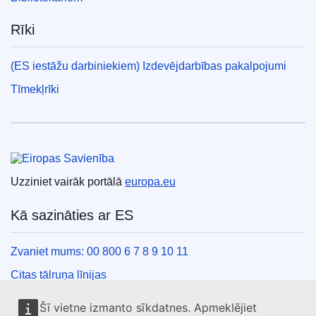
Rīki
(ES iestāžu darbiniekiem) Izdevējdarbības pakalpojumi
Tīmekļrīki
Eiropas Savienība
Uzziniet vairāk portālā
europa.eu
Kā sazināties ar ES
Zvaniet mums: 00 800 6 7 8 9 10 11
Citas tālruņa līnijas
Saziņas veidlapa
Šī vietne izmanto sīkdatnes. Apmeklējiet