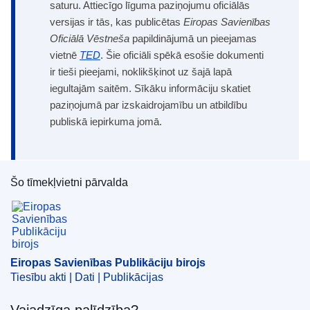
saturu. Attiecīgo līguma paziņojumu oficiālās
versijas ir tās, kas publicētas
Eiropas Savienības
Oficiālā Vēstneša
papildinājumā un pieejamas
vietnē
TED
. Šie oficiāli spēkā esošie dokumenti
ir tieši pieejami, noklikšķinot uz šajā lapā
iegultajām saitēm. Sīkāku informāciju skatiet
paziņojumā par izskaidrojamību un atbildību
publiskā iepirkuma jomā.
Šo tīmekļvietni pārvalda
Eiropas Savienības Publikāciju birojs
Eiropas Savienības Publikāciju birojs
Tiesību akti | Dati | Publikācijas
Vajadzīga palīdzība?