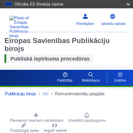
Oficiāla ES tīmekļa vietne
Pieslēgties
latviešu valoda
Eiropas Savienības Publikāciju
birojs
Publiskā iepirkuma procedūras
Palīdzība
Meklēšana
Izvēlne
Publikāciju birojs
Remontmateriālu piegāde
Procurement Detail Actions Portlet
Pievienot manam sarakstam
Izveidot paziņojumu
Pastāvīgā saite
Iegult vietnē