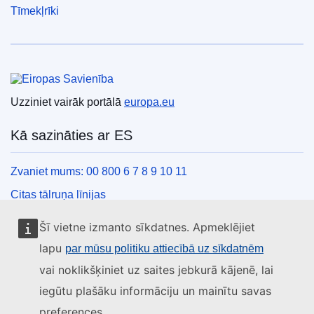
Tīmekļrīki
Eiropas Savienība
Uzziniet vairāk portālā
europa.eu
Kā sazināties ar ES
Zvaniet mums: 00 800 6 7 8 9 10 11
Citas tālruņa līnijas
Saziņas veidlapa
Šī vietne izmanto sīkdatnes. Apmeklējiet
ES centru kontaktinformācija
lapu
par mūsu politiku attiecībā uz sīkdatnēm
vai noklikšķiniet uz saites jebkurā kājenē, lai
Sociālie mediji
iegūtu plašāku informāciju un mainītu savas
preferences.