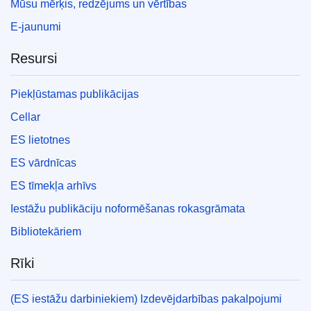
Mūsu mērķis, redzējums un vērtības
E-jaunumi
Resursi
Piekļūstamas publikācijas
Cellar
ES lietotnes
ES vārdnīcas
ES tīmekļa arhīvs
Iestāžu publikāciju noformēšanas rokasgrāmata
Bibliotekāriem
Rīki
(ES iestāžu darbiniekiem) Izdevējdarbības pakalpojumi