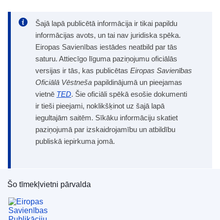
Šajā lapā publicētā informācija ir tikai papildu
informācijas avots, un tai nav juridiska spēka.
Eiropas Savienības iestādes neatbild par tās
saturu. Attiecīgo līguma paziņojumu oficiālās
versijas ir tās, kas publicētas
Eiropas Savienības
Oficiālā Vēstneša
papildinājumā un pieejamas
vietnē
TED
. Šie oficiāli spēkā esošie dokumenti
ir tieši pieejami, noklikšķinot uz šajā lapā
iegultajām saitēm. Sīkāku informāciju skatiet
paziņojumā par izskaidrojamību un atbildību
publiskā iepirkuma jomā.
Šo tīmekļvietni pārvalda
Eiropas Savienības Publikāciju birojs