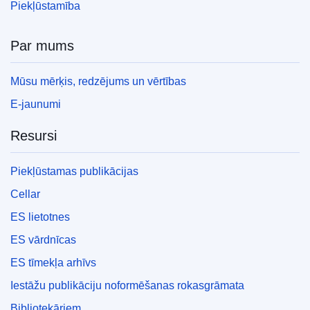
Piekļūstamība
Par mums
Mūsu mērķis, redzējums un vērtības
E-jaunumi
Resursi
Piekļūstamas publikācijas
Cellar
ES lietotnes
ES vārdnīcas
ES tīmekļa arhīvs
Iestāžu publikāciju noformēšanas rokasgrāmata
Bibliotekāriem