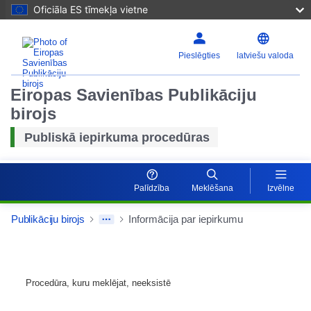
Oficiāla ES tīmekļa vietne
Pieslēgties
latviešu valoda
Eiropas Savienības Publikāciju
birojs
Publiskā iepirkuma procedūras
Palīdzība
Meklēšana
Izvēlne
Publikāciju birojs
Informācija par iepirkumu
Procedūra, kuru meklējat, neeksistē