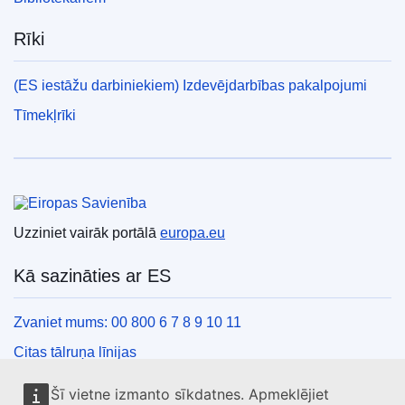
Rīki
(ES iestāžu darbiniekiem) Izdevējdarbības pakalpojumi
Tīmekļrīki
Eiropas Savienība
Uzziniet vairāk portālā
europa.eu
Kā sazināties ar ES
Zvaniet mums: 00 800 6 7 8 9 10 11
Citas tālruņa līnijas
Saziņas veidlapa
Šī vietne izmanto sīkdatnes. Apmeklējiet