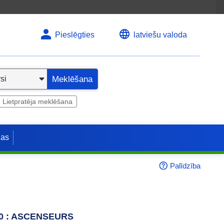
Pieslēgties
latviešu valoda
Meklēšana
Lietpratēja meklēšana
jas
Palīdzība
t 10 : ASCENSEURS