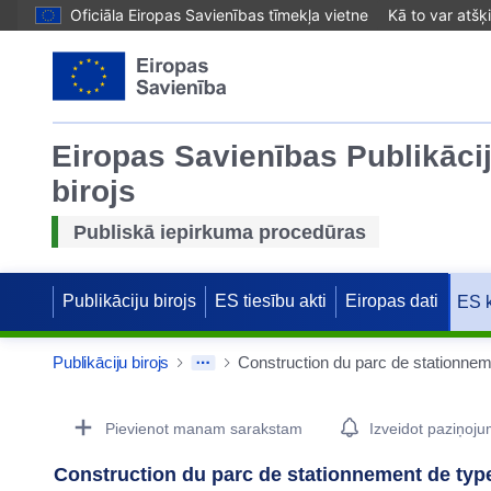
Oficiāla Eiropas Savienības tīmekļa vietne
Kā to var atšķ
Eiropas Savienības Publikāci
birojs
Publiskā iepirkuma procedūras
Publikāciju birojs
ES tiesību akti
Eiropas dati
ES 
Publikāciju birojs
Procurement Detail Actions Portlet
Pievienot manam sarakstam
Izveidot paziņoj
Construction du parc de stationnement de typ