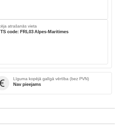
cēja atrašanās vieta
TS code: FRL03 Alpes-Maritimes
Līguma kopējā galīgā vērtība (bez PVN)
Nav pieejams