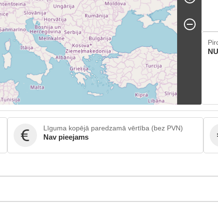
Pir
NU
Līguma kopējā paredzamā vērtība (bez PVN)
Nav pieejams