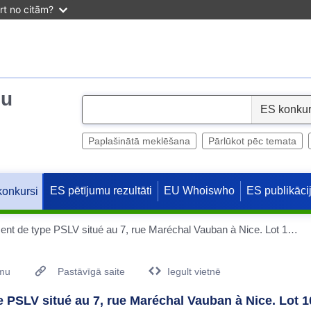
irt no citām?
ju
S
e
l
Paplašinātā meklēšana
Pārlūkot pēc temata
e
c
ES pētījumu rezultāti
EU Whoiswho
ES publikāci
konkursi
t
Construction du parc de stationnement de type PSLV situé au 7, rue Maréchal Vauban à Nice. Lot 10 : ASCENSEURS
umu
Pastāvīgā saite
Iegult vietnē
e PSLV situé au 7, rue Maréchal Vauban à Nice. Lo