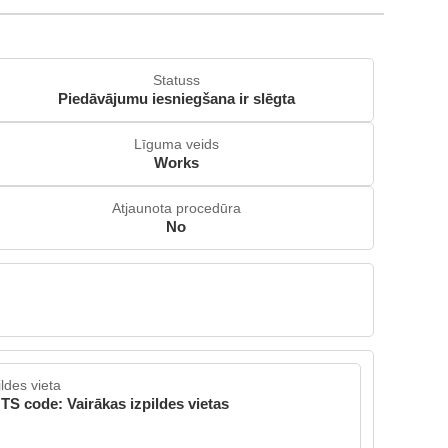
Statuss
Piedāvājumu iesniegšana ir slēgta
Līguma veids
Works
Atjaunota procedūra
No
ildes vieta
TS code: Vairākas izpildes vietas