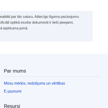
neatbild par tās saturu. Attiecīgo līguma paziņojumu
 oficiāli spēkā esošie dokumenti ir tieši pieejami,
skā iepirkuma jomā.
Par mums
Mūsu mērķis, redzējums un vērtības
E-jaunumi
Resursi