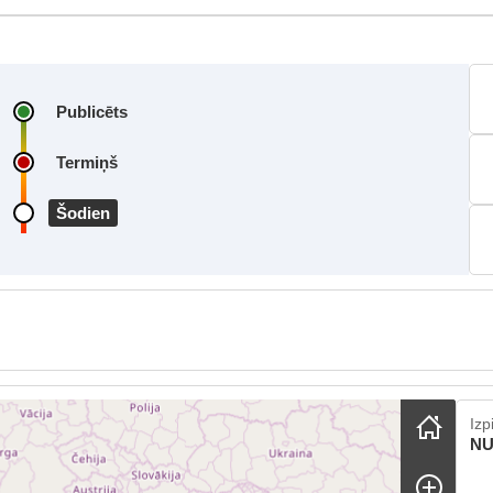
Publicēts
Termiņš
Šodien
ip map
Izp
NU