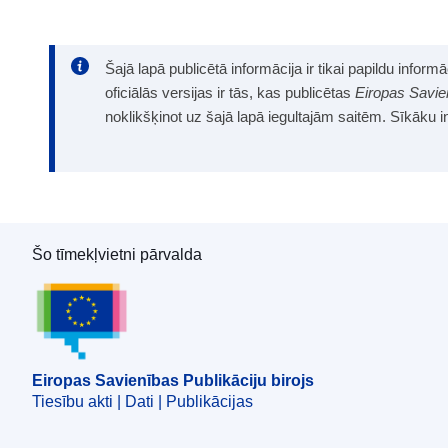
Šajā lapā publicētā informācija ir tikai papildu infor
oficiālās versijas ir tās, kas publicētas
Eiropas Savie
noklikšķinot uz šajā lapā iegultajām saitēm. Sīkāku 
Šo tīmekļvietni pārvalda
Eiropas Savienības Publikāciju birojs
Eiropas Savienības Publikāciju birojs
Tiesību akti | Dati | Publikācijas