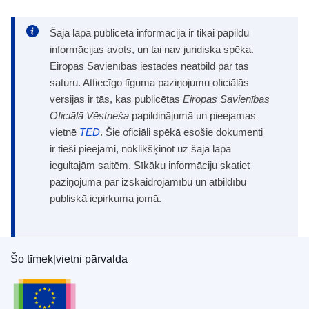
Šajā lapā publicētā informācija ir tikai papildu
informācijas avots, un tai nav juridiska spēka.
Eiropas Savienības iestādes neatbild par tās
saturu. Attiecīgo līguma paziņojumu oficiālās
versijas ir tās, kas publicētas
Eiropas Savienības
Oficiālā Vēstneša
papildinājumā un pieejamas
vietnē
TED
. Šie oficiāli spēkā esošie dokumenti
ir tieši pieejami, noklikšķinot uz šajā lapā
iegultajām saitēm. Sīkāku informāciju skatiet
paziņojumā par izskaidrojamību un atbildību
publiskā iepirkuma jomā.
Šo tīmekļvietni pārvalda
Eiropas Savienības Publikāciju birojs