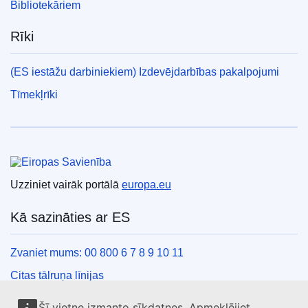
Bibliotekāriem
Rīki
(ES iestāžu darbiniekiem) Izdevējdarbības pakalpojumi
Tīmekļrīki
Eiropas Savienība
Uzziniet vairāk portālā
europa.eu
Kā sazināties ar ES
Zvaniet mums: 00 800 6 7 8 9 10 11
Citas tālruņa līnijas
Saziņas veidlapa
Šī vietne izmanto sīkdatnes. Apmeklējiet