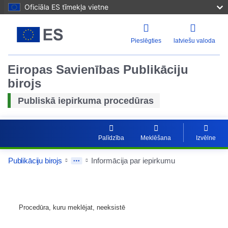
Oficiāla ES tīmekļa vietne
Pieslēgties
latviešu valoda
Eiropas Savienības Publikāciju
birojs
Publiskā iepirkuma procedūras
Palīdzība
Meklēšana
Izvēlne
Publikāciju birojs
Informācija par iepirkumu
Procedūra, kuru meklējat, neeksistē