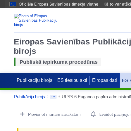
Oficiāla Eiropas Savienības tīmekļa vietne
Kā to var atšķ
Eiropas Savienības Publikāci
birojs
Publiskā iepirkuma procedūras
Publikāciju birojs
ES tiesību akti
Eiropas dati
ES 
Publikāciju birojs
Procurement Detail Actions Portlet
Pievienot manam sarakstam
Izveidot paziņoj