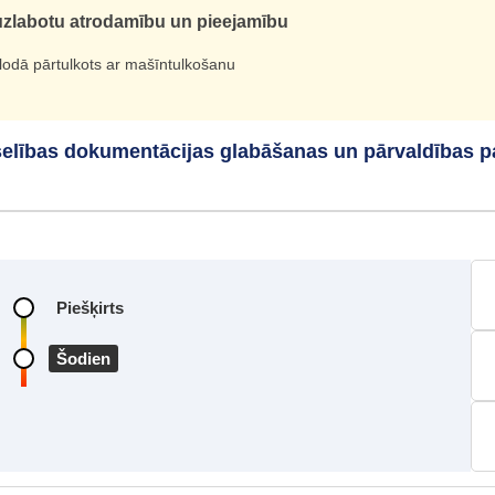
i uzlabotu atrodamību un pieejamību
alodā pārtulkots ar mašīntulkošanu
selības dokumentācijas glabāšanas un pārvaldības 
Piešķirts
Šodien