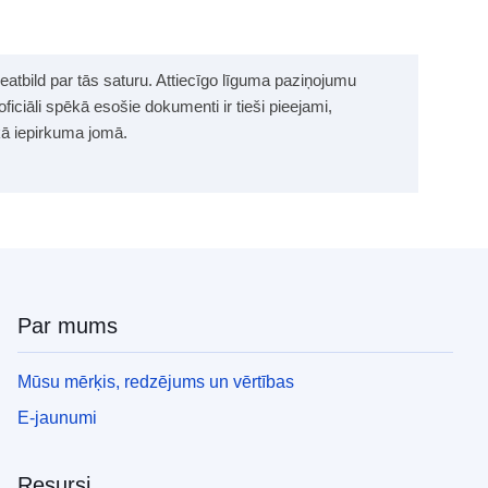
neatbild par tās saturu. Attiecīgo līguma paziņojumu
 oficiāli spēkā esošie dokumenti ir tieši pieejami,
skā iepirkuma jomā.
Par mums
Mūsu mērķis, redzējums un vērtības
E-jaunumi
Resursi