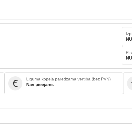
Izp
NU
Pir
NU
Līguma kopējā paredzamā vērtība (bez PVN)
Nav pieejams