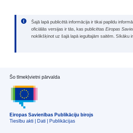
Šajā lapā publicētā informācija ir tikai papildu infor
oficiālās versijas ir tās, kas publicētas
Eiropas Savie
noklikšķinot uz šajā lapā iegultajām saitēm. Sīkāku 
Šo tīmekļvietni pārvalda
Eiropas Savienības Publikāciju birojs
Eiropas Savienības Publikāciju birojs
Tiesību akti | Dati | Publikācijas