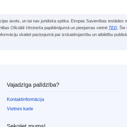
mācijas avots, un tai nav juridiska spēka. Eiropas Savienības iestādes 
nības Oficiālā Vēstneša
papildinājumā un pieejamas vietnē
TED
. Šie
informāciju skatiet paziņojumā par izskaidrojamību un atbildību publi
Vajadzīga palīdzība?
Kontaktinformācija
Vietnes karte
Sekojiet mums!