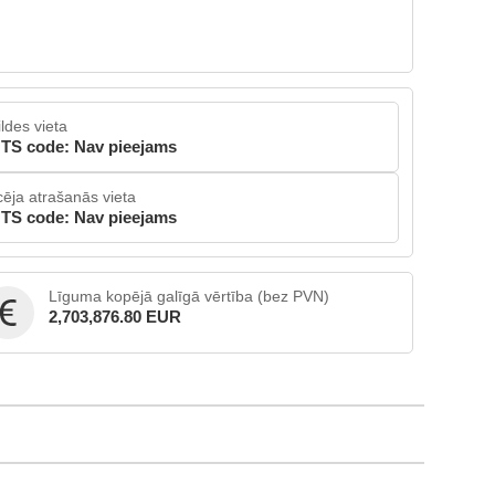
ildes vieta
TS code: Nav pieejams
cēja atrašanās vieta
TS code: Nav pieejams
Līguma kopējā galīgā vērtība (bez PVN)
2,703,876.80 EUR