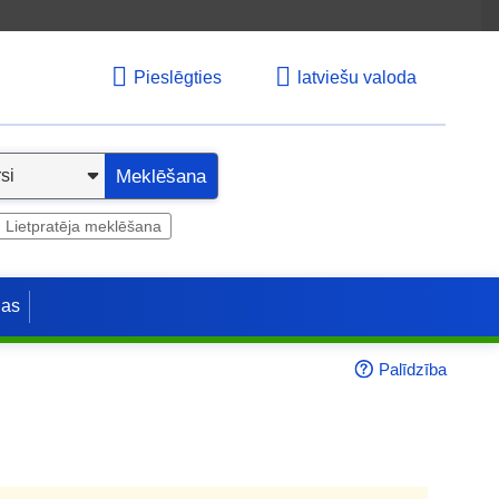
Pieslēgties
latviešu valoda
Meklēšana
Lietpratēja meklēšana
jas
Palīdzība