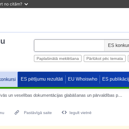
irt no citām?
ju
S
e
l
Paplašinātā meklēšana
Pārlūkot pēc temata
e
c
ES pētījumu rezultāti
EU Whoiswho
ES publikāci
konkursi
t
ULSS 6 Euganea papīra administratīvās un veselības dokumentācijas glabāšanas un pārvaldības pakalpojums
umu
Pastāvīgā saite
Iegult vietnē