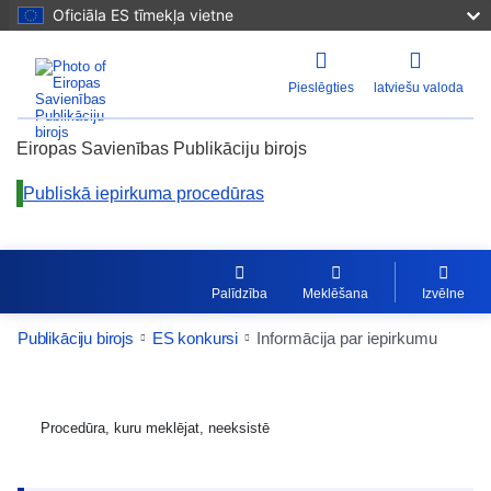
Oficiāla ES tīmekļa vietne
Pieslēgties
latviešu valoda
Eiropas Savienības Publikāciju birojs
Publiskā iepirkuma procedūras
Palīdzība
Meklēšana
Izvēlne
Publikāciju birojs
ES konkursi
Informācija par iepirkumu
Procedūra, kuru meklējat, neeksistē