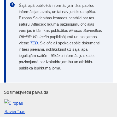
Šajā lapā publicētā informācija ir tikai papildu
informācijas avots, un tai nav juridiska spēka.
Eiropas Savienības iestādes neatbild par tās
saturu. Attiecīgo līguma paziņojumu oficiālās
versijas ir tās, kas publicētas
Eiropas Savienības
Oficiālā Vēstneša
papildinājumā un pieejamas
vietnē
TED
. Šie oficiāli spēkā esošie dokumenti
ir tieši pieejami, noklikšķinot uz šajā lapā
iegultajām saitēm. Sīkāku informāciju skatiet
paziņojumā par izskaidrojamību un atbildību
publiskā iepirkuma jomā.
Eiropas Savienības Publikāciju 
Šo tīmekļvietni pārvalda