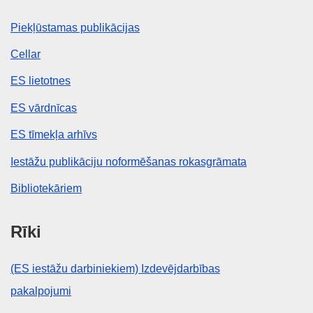
Piekļūstamas publikācijas
Cellar
ES lietotnes
ES vārdnīcas
ES tīmekļa arhīvs
Iestāžu publikāciju noformēšanas rokasgrāmata
Bibliotekāriem
Rīki
(ES iestāžu darbiniekiem) Izdevējdarbības
pakalpojumi