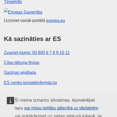
Tīmekļrīki
Eiropas Savienība
Uzziniet vairāk portālā
europa.eu
Kā sazināties ar ES
Zvaniet mums: 00 800 6 7 8 9 10 11
Citas tālruņa līnijas
Saziņas veidlapa
ES centru kontaktinformācija
Sociālie mediji
Šī vietne izmanto sīkdatnes. Apmeklējiet
lapu
par mūsu politiku attiecībā uz sīkdatnēm
ES konti sociālajos medijos
vai noklikšķiniet uz saites jebkurā kājenē, lai