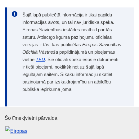
Šajā lapā publicētā informācija ir tikai papildu
informācijas avots, un tai nav juridiska spēka.
Eiropas Savienības iestādes neatbild par tās
saturu. Attiecīgo līguma paziņojumu oficiālās
versijas ir tās, kas publicētas
Eiropas Savienības
Oficiālā Vēstneša
papildinājumā un pieejamas
vietnē
TED
. Šie oficiāli spēkā esošie dokumenti
ir tieši pieejami, noklikšķinot uz šajā lapā
iegultajām saitēm. Sīkāku informāciju skatiet
paziņojumā par izskaidrojamību un atbildību
publiskā iepirkuma jomā.
Eiropas Savienības Publikāciju 
Šo tīmekļvietni pārvalda