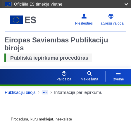
Oficiāla ES tīmekļa vietne
Pieslēgties
latviešu valoda
Eiropas Savienības Publikāciju
birojs
Publiskā iepirkuma procedūras
Palīdzība
Meklēšana
Izvēlne
Publikāciju birojs
Informācija par iepirkumu
Procedūra, kuru meklējat, neeksistē