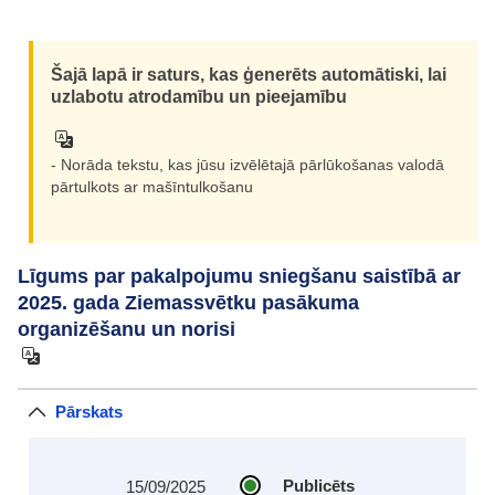
Šajā lapā ir saturs, kas ģenerēts automātiski, lai
uzlabotu atrodamību un pieejamību
- Norāda tekstu, kas jūsu izvēlētajā pārlūkošanas valodā
pārtulkots ar mašīntulkošanu
Līgums par pakalpojumu sniegšanu saistībā ar
2025. gada Ziemassvētku pasākuma
organizēšanu un norisi
Pārskats
Publicēts
15/09/2025