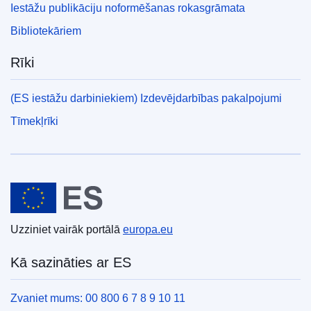
Iestāžu publikāciju noformēšanas rokasgrāmata
Bibliotekāriem
Rīki
(ES iestāžu darbiniekiem) Izdevējdarbības pakalpojumi
Tīmekļrīki
Eiropas Savienība
Uzziniet vairāk portālā
europa.eu
Kā sazināties ar ES
Zvaniet mums: 00 800 6 7 8 9 10 11