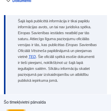
Dokumenti
Šajā lapā publicētā informācija ir tikai papildu
informācijas avots, un tai nav juridiska spēka.
Eiropas Savienības iestādes neatbild par tās
saturu. Attiecīgo līguma paziņojumu oficiālās
versijas ir tās, kas publicētas
Eiropas Savienības
Oficiālā Vēstneša
papildinājumā un pieejamas
vietnē
TED
. Šie oficiāli spēkā esošie dokumenti
ir tieši pieejami, noklikšķinot uz šajā lapā
iegultajām saitēm. Sīkāku informāciju skatiet
paziņojumā par izskaidrojamību un atbildību
publiskā iepirkuma jomā.
Šo tīmekļvietni pārvalda
Eiropas Savienības Publikāciju birojs