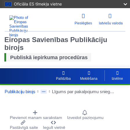
Oficiāla ES tīmekļa vietne
Pieslēgties
latviešu valoda
Eiropas Savienības Publikāciju
birojs
Publiskā iepirkuma procedūras
Palīdzība
Meklēšana
Izvēlne
Publikāciju birojs
Līgums par pakalpojumu sniegšanu saistībā ar 2025. gada Ziemassvētku pasākuma organizēšanu un norisi
Procurement Detail Actions Portlet
Pievienot manam sarakstam
Izveidot paziņojumu
Pastāvīgā saite
Iegult vietnē