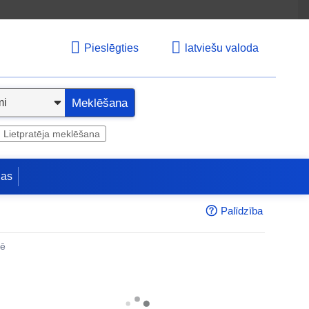
Pieslēgties
latviešu valoda
Meklēšana
Lietpratēja meklēšana
jas
Palīdzība
nē