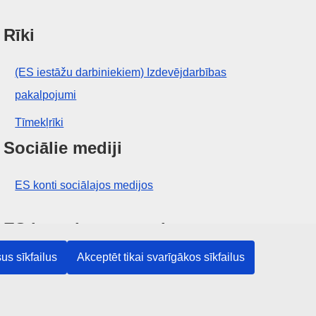
Rīki
(ES iestāžu darbiniekiem) Izdevējdarbības
pakalpojumi
Tīmekļrīki
Sociālie mediji
ES konti sociālajos medijos
ES iestādes un struktūras
us sīkfailus
Akceptēt tikai svarīgākos sīkfailus
Meklēt visas ES iestādes un struktūras