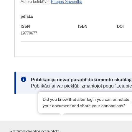
Autoru kolektīvs:
Eiropas Savienība
pdfa1a
ISSN
ISBN
DOI
19770677
Note:
Publikāciju nevar parādīt dokumentu skatītājā
Publikācijai var piekļūt, izmantojot pogu “Lejupi
Did you know that after login you can annotate
your document and share your annotations?
Šo tīmekļvietni pārvalda