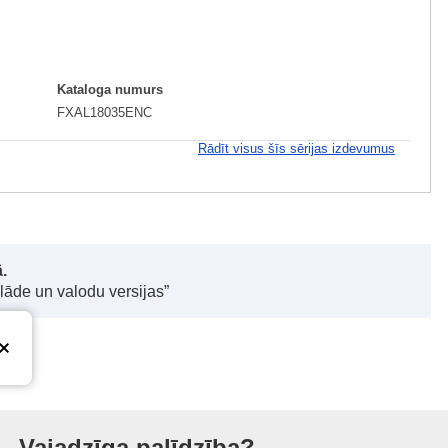
Kataloga numurs
FXAL18035ENC
Rādīt visus šīs sērijas izdevumus
.
elāde un valodu versijas”
Vajadzīga palīdzība?