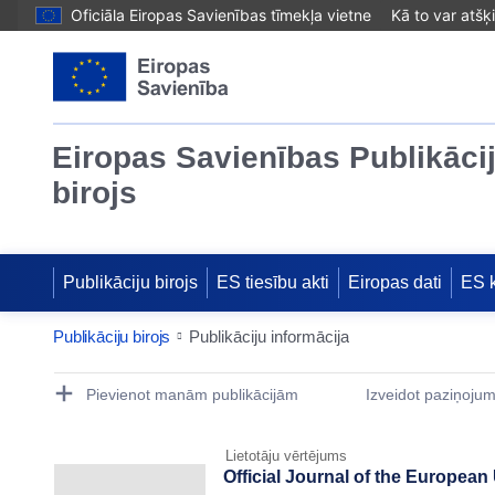
Oficiāla Eiropas Savienības tīmekļa vietne
Kā to var atšķ
Eiropas Savienības Publikāci
birojs
Publikāciju birojs
ES tiesību akti
Eiropas dati
ES 
Publikāciju birojs
Publikāciju informācija
Publication Detail Actions Portlet
Pievienot manām publikācijām
Izveidot paziņoju
Lietotāju vērtējums
Official Journal of the European