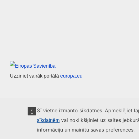
Eiropas Savienība
Uzziniet vairāk portālā
europa.eu
Šī vietne izmanto sīkdatnes. Apmeklējiet l
vai noklikšķiniet uz saites jebkur
sīkdatnēm
informāciju un mainītu savas preferences.
Par mums
Kontaktinformācija
Juridiski paziņoiumi
Sīkda