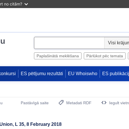
irt no citām?
ju
S
e
l
Paplašinātā meklēšana
Pārlūkot pēc temata
e
c
konkursi
ES pētījumu rezultāti
EU Whoiswho
ES publikāci
t
mu
Pastāvīgā saite
Metadati RDF
Iegult viet
(Opens New Window)
 Union, L 35, 8 February 2018