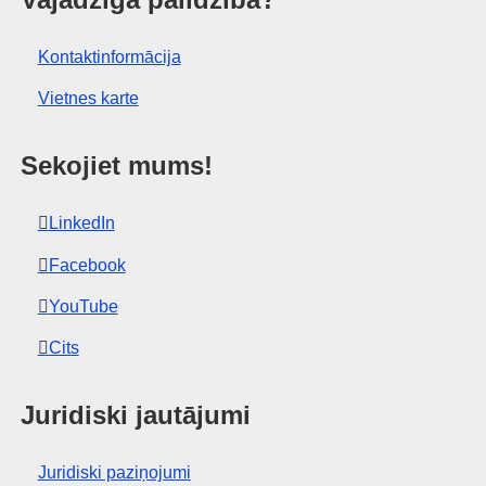
 birojs
Kontaktinformācija
Vietnes karte
Sekojiet mums!
LinkedIn
Facebook
YouTube
Cits
Juridiski jautājumi
Juridiski paziņojumi