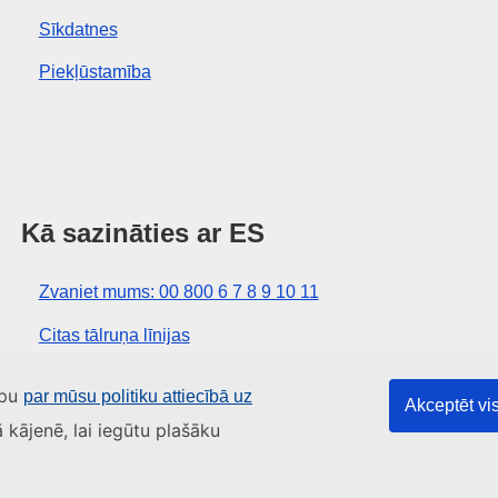
Sīkdatnes
Piekļūstamība
Kā sazināties ar ES
Zvaniet mums: 00 800 6 7 8 9 10 11
Citas tālruņa līnijas
Saziņas veidlapa
apu
par mūsu politiku attiecībā uz
Akceptēt vis
ES centru kontaktinformācija
ā kājenē, lai iegūtu plašāku
tnes
Vietnes karte
Uz augšu