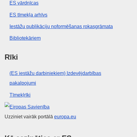
ES vārdnīcas
ES tīmekļa arhīvs
Iestāžu publikāciju noformēšanas rokasgrāmata
Bibliotekāriem
Rīki
(ES iestāžu darbiniekiem) Izdevējdarbības
pakalpojumi
Tīmekļrīki
Eiropas Savienība
Uzziniet vairāk portālā
europa.eu