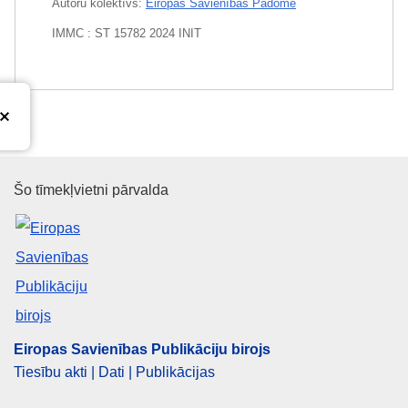
Autoru kolektīvs:
Eiropas Savienības Padome
IMMC : ST 15782 2024 INIT
Eiropas Savienības Publikāciju 
Šo tīmekļvietni pārvalda
Eiropas Savienības Publikāciju birojs
Tiesību akti | Dati | Publikācijas