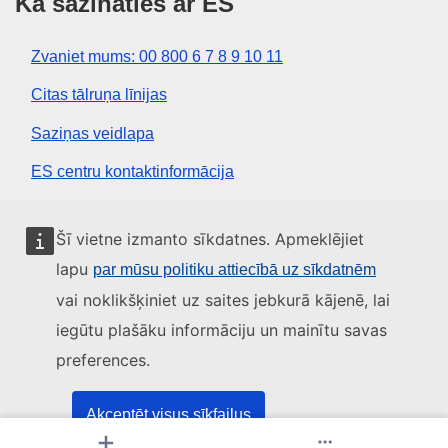
Kā sazināties ar ES
Zvaniet mums: 00 800 6 7 8 9 10 11
Citas tālruņa līnijas
Saziņas veidlapa
ES centru kontaktinformācija
Sociālie mediji
Šī vietne izmanto sīkdatnes. Apmeklējiet
lapu
par mūsu politiku attiecībā uz sīkdatnēm
ES konti sociālajos medijos
vai noklikšķiniet uz saites jebkurā kājenē, lai
iegūtu plašāku informāciju un mainītu savas
ES iestādes un struktūras
preferences.
Meklēt visas ES iestādes un struktūras
Akceptēt visus sīkfailus