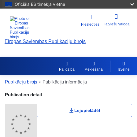
Oficiāla ES tīmekļa vietne
latviešu valoda
Pieslēgties
Eiropas Savienības Publikāciju birojs
Palīdzība
Meklēšana
Izvēlne
Publikāciju birojs
Publikāciju informācija
Publication Detail Actions Portlet
Publication detail
Lietotāju vērtējums
Lejupielādēt