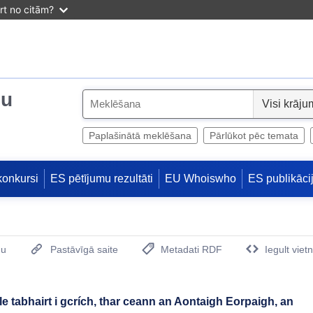
irt no citām?
ju
S
e
l
Paplašinātā meklēšana
Pārlūkot pēc temata
e
c
konkursi
ES pētījumu rezultāti
EU Whoiswho
ES publikāci
t
mu
Pastāvīgā saite
Metadati RDF
Iegult viet
(Opens New Window)
 tabhairt i gcrích, thar ceann an Aontaigh Eorpaigh, an