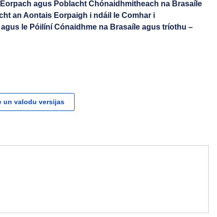
 Eorpach agus Poblacht Chónaidhmitheach na Brasaíle
ht an Aontais Eorpaigh i ndáil le Comhar i
agus le Póilíní Cónaidhme na Brasaíle agus tríothu –
 un valodu versijas