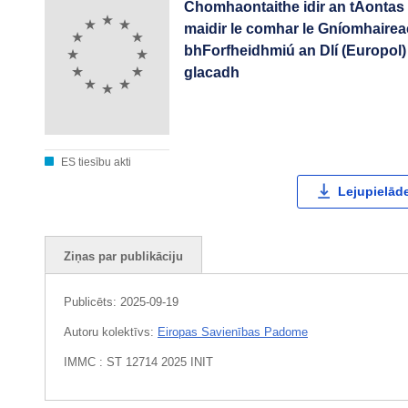
Chomhaontaithe idir an tAontas
maidir le comhar le Gníomhaireac
bhForfheidhmiú an Dlí (Europol) 
glacadh
ES tiesību akti
Lejupielāde
Ziņas par publikāciju
Publicēts:
2025-09-19
Autoru kolektīvs:
Eiropas Savienības Padome
IMMC : ST 12714 2025 INIT