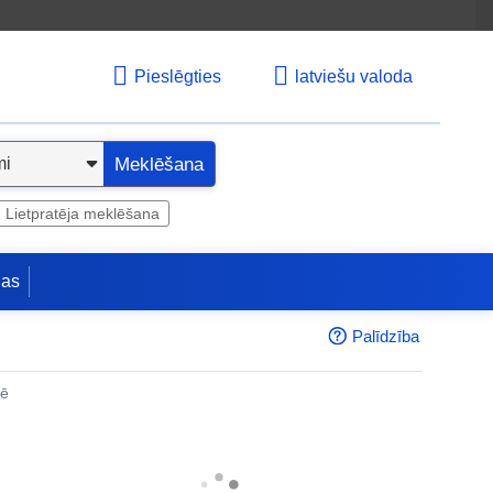
Pieslēgties
latviešu valoda
Meklēšana
Lietpratēja meklēšana
jas
Palīdzība
nē