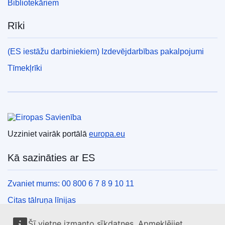
Bibliotekāriem
Rīki
(ES iestāžu darbiniekiem) Izdevējdarbības pakalpojumi
Tīmekļrīki
Eiropas Savienība
Uzziniet vairāk portālā
europa.eu
Kā sazināties ar ES
Zvaniet mums: 00 800 6 7 8 9 10 11
Citas tālruņa līnijas
Saziņas veidlapa
Šī vietne izmanto sīkdatnes. Apmeklējiet