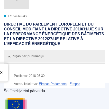
ES tiesību akti
DIRECTIVE DU PARLEMENT EUROPÉEN ET DU
CONSEIL MODIFIANT LA DIRECTIVE 2010/31/UE SUR
LA PERFORMANCE ÉNERGÉTIQUE DES BÂTIMENTS
ET LA DIRECTIVE 2012/27/UE RELATIVE À
L'EFFICACITÉ ÉNERGÉTIQUE
Ziņas par publikāciju
Publicēts:
2018-05-30
Autoru kolektīvs:
Eiropas Parlaments
,
Eiropas
Savienības Padome
Šo tīmekļvietni pārvalda
Eiropas Savienības Publikāciju birojs
IMMC : PE 4 2018 REV 1