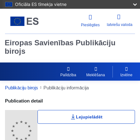
Oficiāla ES tīmekļa vietne
latviešu valoda
Pieslēgties
Eiropas Savienības Publikāciju
birojs
Palīdzība
Meklēšana
Izvēlne
Publikāciju birojs
Publikāciju informācija
Publication Detail Actions Portlet
Publication detail
Lejupielādēt