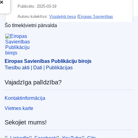
Publicēts:
2025-03-19
Autoru kolektīvs:
Vispārējā tiesa
(
Eiropas Savienības
Tiesa
)
Šo tīmekļvietni pārvalda
Eiropas Savienības Publikāciju birojs
CELEX : 62022TJ0211
ECLI : ECLI:EU:T:2025:318
Eiropas Savienības Publikāciju birojs
Tiesību akti | Dati | Publikācijas
Vajadzīga palīdzība?
Kontaktinformācija
Vietnes karte
Sekojiet mums!