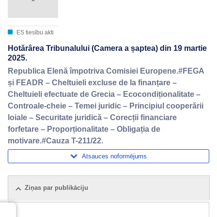
ES tiesību akti
Hotărârea Tribunalului (Camera a șaptea) din 19 martie
2025.
Republica Elenă împotriva Comisiei Europene.#FEGA
și FEADR – Cheltuieli excluse de la finanțare –
Cheltuieli efectuate de Grecia – Ecocondiționalitate –
Controale‑cheie – Temei juridic – Principiul cooperării
loiale – Securitate juridică – Corecții financiare
forfetare – Proporționalitate – Obligația de
motivare.#Cauza T-211/22.
Atsauces noformējums
Ziņas par publikāciju