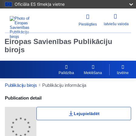
Oficiāla ES tīmekļa vietne
latviešu valoda
Pieslēgties
Eiropas Savienības Publikāciju
birojs
Palīdzība
Meklēšana
Izvēlne
Publikāciju birojs
Publikāciju informācija
Publication Detail Actions Portlet
Publication detail
Lejupielādēt