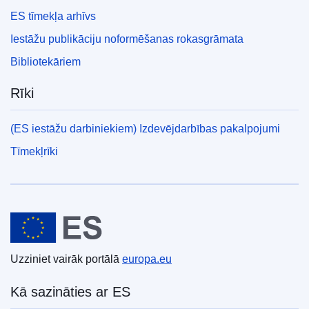
ES tīmekļa arhīvs
Iestāžu publikāciju noformēšanas rokasgrāmata
Bibliotekāriem
Rīki
(ES iestāžu darbiniekiem) Izdevējdarbības pakalpojumi
Tīmekļrīki
Eiropas Savienība
Uzziniet vairāk portālā
europa.eu
Kā sazināties ar ES