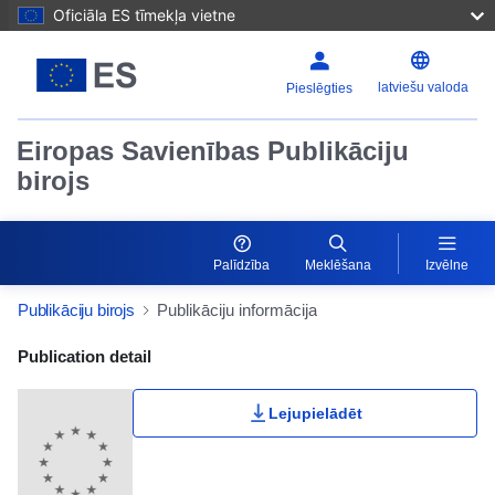
Oficiāla ES tīmekļa vietne
latviešu valoda
Pieslēgties
Eiropas Savienības Publikāciju
birojs
Palīdzība
Meklēšana
Izvēlne
Publikāciju birojs
Publikāciju informācija
Publication Detail Actions Portlet
Publication detail
Lejupielādēt