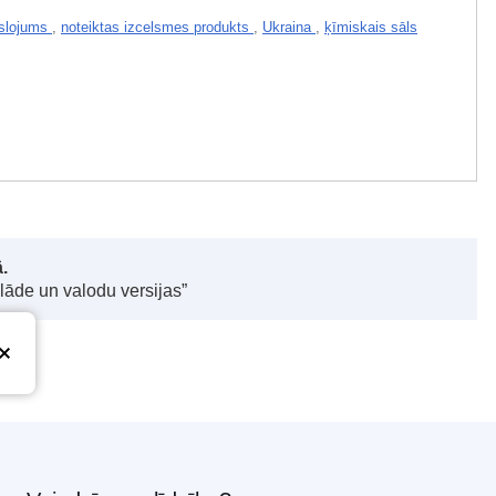
slojums
,
noteiktas izcelsmes produkts
,
Ukraina
,
ķīmiskais sāls
.
elāde un valodu versijas”