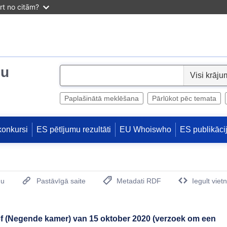
irt no citām?
ju
S
e
l
Paplašinātā meklēšana
Pārlūkot pēc temata
e
c
konkursi
ES pētījumu rezultāti
EU Whoiswho
ES publikāci
t
mu
Pastāvīgā saite
Metadati RDF
Iegult viet
(Opens New Window)
of (Negende kamer) van 15 oktober 2020 (verzoek om een