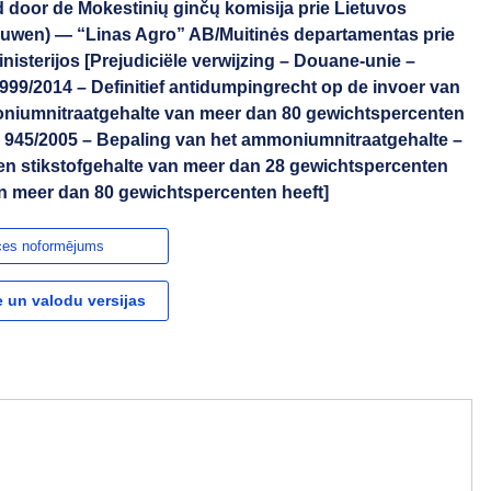
d door de Mokestinių ginčų komisija prie Lietuvos
uwen) — “Linas Agro” AB/Muitinės departamentas prie
isterijos [Prejudiciële verwijzing – Douane-unie –
999/2014 – Definitief antidumpingrecht op de invoer van
niumnitraatgehalte van meer dan 80 gewichtspercenten
nr. 945/2005 – Bepaling van het ammoniumnitraatgehalte –
n stikstofgehalte van meer dan 28 gewichtspercenten
 meer dan 80 gewichtspercenten heeft]
ces noformējums
 un valodu versijas