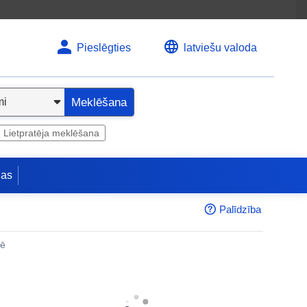
Pieslēgties
latviešu valoda
Meklēšana
Lietpratēja meklēšana
jas
Palīdzība
nē