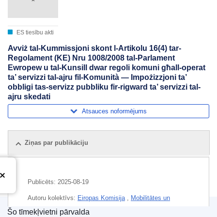
ES tiesību akti
Avviż tal-Kummissjoni skont l-Artikolu 16(4) tar-
Regolament (KE) Nru 1008/2008 tal-Parlament
Ewropew u tal-Kunsill dwar regoli komuni għall-operat
ta’ servizzi tal-ajru fil-Komunità — Impożizzjoni ta’
obbligi tas-servizz pubbliku fir-rigward ta’ servizzi tal-
ajru skedati
Atsauces noformējums
Ziņas par publikāciju
Publicēts:
2025-08-19
Autoru kolektīvs:
Eiropas Komisija
,
Mobilitātes un
transporta ģenerāldirektorāts
(
Eiropas Komisija
)
Šo tīmekļvietni pārvalda