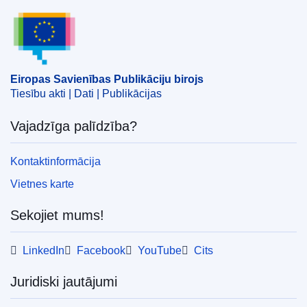
Eiropas Savienības Publikāciju birojs
Temats:
Bavārija
,
ES iekšējie pārvadājumi
,
Francija
,
gaisa transports
,
Lielie Austrumi
,
pārvadājumu
noteikumi
,
sabiedriskie pakalpojumi
CELEX : 52025XC04672
Eiropas Savienības Publikāciju birojs
Tiesību akti | Dati | Publikācijas
ELI :
C/2025/4672/oj
OJ : C_202504672
Vajadzīga palīdzība?
IMMC : PUB(2025)896/4289025
Kontaktinformācija
pdfa2a
Vietnes karte
Rādīt visus šīs sērijas izdevumus
Sekojiet mums!
LinkedIn
Facebook
YouTube
Cits
Juridiski jautājumi