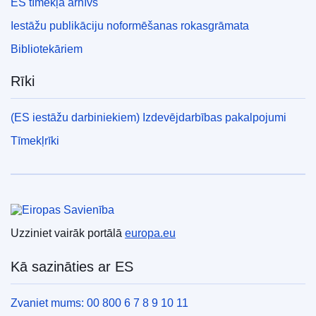
ES tīmekļa arhīvs
Iestāžu publikāciju noformēšanas rokasgrāmata
Bibliotekāriem
Rīki
(ES iestāžu darbiniekiem) Izdevējdarbības pakalpojumi
Tīmekļrīki
Eiropas Savienība
Uzziniet vairāk portālā
europa.eu
Kā sazināties ar ES
Zvaniet mums: 00 800 6 7 8 9 10 11