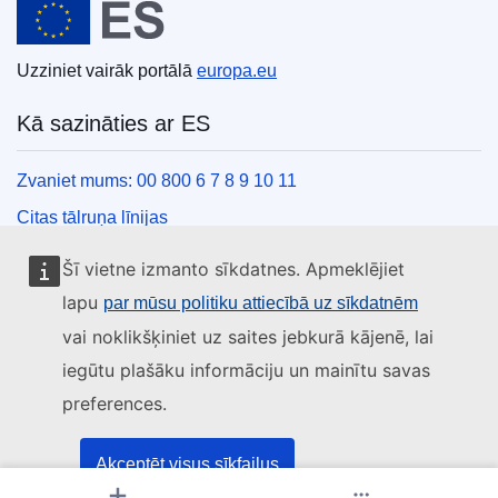
Uzziniet vairāk portālā
europa.eu
Kā sazināties ar ES
Zvaniet mums: 00 800 6 7 8 9 10 11
Citas tālruņa līnijas
Saziņas veidlapa
Šī vietne izmanto sīkdatnes. Apmeklējiet
ES centru kontaktinformācija
lapu
par mūsu politiku attiecībā uz sīkdatnēm
vai noklikšķiniet uz saites jebkurā kājenē, lai
Sociālie mediji
iegūtu plašāku informāciju un mainītu savas
preferences.
ES konti sociālajos medijos
ES iestādes un struktūras
Akceptēt visus sīkfailus