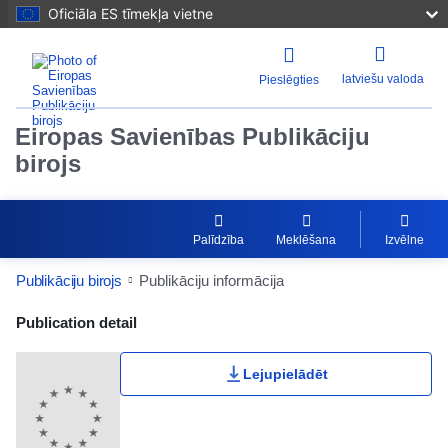
Oficiāla ES tīmekļa vietne
latviešu valoda
Pieslēgties
Eiropas Savienības Publikāciju
birojs
Palīdzība
Meklēšana
Izvēlne
Publikāciju birojs
Publikāciju informācija
Publication Detail Actions Portlet
Publication detail
Lejupielādēt