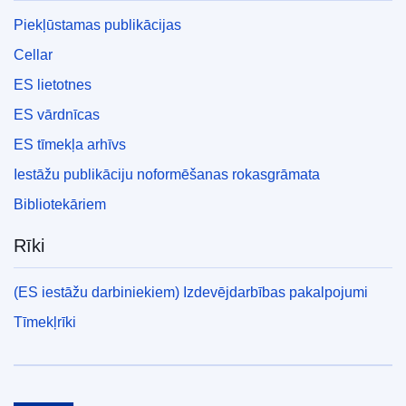
Piekļūstamas publikācijas
Cellar
ES lietotnes
ES vārdnīcas
ES tīmekļa arhīvs
Iestāžu publikāciju noformēšanas rokasgrāmata
Bibliotekāriem
Rīki
(ES iestāžu darbiniekiem) Izdevējdarbības pakalpojumi
Tīmekļrīki
Eiropas Savienība