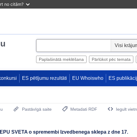
irt no citām?
ju
S
e
l
Paplašinātā meklēšana
Pārlūkot pēc temata
e
c
konkursi
ES pētījumu rezultāti
EU Whoiswho
ES publikāci
t
mu
Pastāvīgā saite
Metadati RDF
Iegult viet
(Opens New Window)
U SVETA o spremembi Izvedbenega sklepa z dne 17.