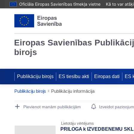
Oficiāla Eiropas Savienības tīmekļa vietne
Kā to var atšķ
Eiropas Savienības Publikāci
birojs
Publikāciju birojs
ES tiesību akti
Eiropas dati
ES 
Publikāciju birojs
Publikāciju informācija
Publication Detail Actions Portlet
Pievienot manām publikācijām
Izveidot paziņoju
Lietotāju vērtējums
PRILOGA k IZVEDBENEMU SKLEP