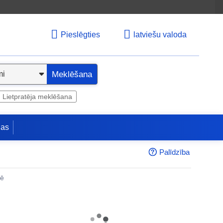
Pieslēgties
latviešu valoda
Meklēšana
Lietpratēja meklēšana
jas
Palīdzība
nē