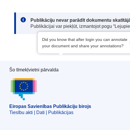
Note:
Publikāciju nevar parādīt dokumentu skatītājā
Publikācijai var piekļūt, izmantojot pogu “Lejupi
Did you know that after login you can annotate
your document and share your annotations?
Šo tīmekļvietni pārvalda
Eiropas Savienības Publikāciju birojs
Eiropas Savienības Publikāciju birojs
Tiesību akti | Dati | Publikācijas