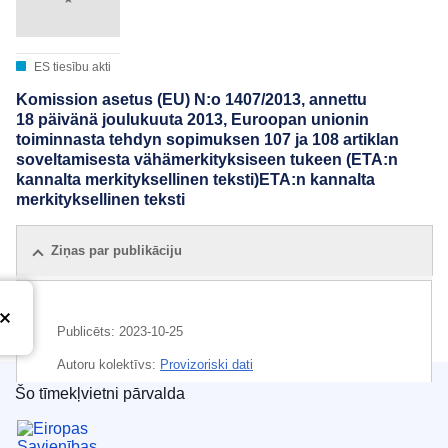
ES tiesību akti
Komission asetus (EU) N:o 1407/2013, annettu
18 päivänä joulukuuta 2013, Euroopan unionin
toiminnasta tehdyn sopimuksen 107 ja 108 artiklan
soveltamisesta vähämerkityksiseen tukeen (ETA:n
kannalta merkityksellinen teksti)ETA:n kannalta
merkityksellinen teksti
Ziņas par publikāciju
Publicēts:
2023-10-25
Autoru kolektīvs:
Provizoriski dati
Šo tīmekļvietni pārvalda
Eiropas Savienības Publikāciju birojs