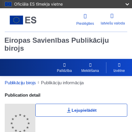
Oficiāla ES tīmekļa vietne
latviešu valoda
Pieslēgties
Eiropas Savienības Publikāciju
birojs
Palīdzība
Meklēšana
Izvēlne
Publikāciju birojs
Publikāciju informācija
Publication Detail Actions Portlet
Publication detail
Lejupielādēt