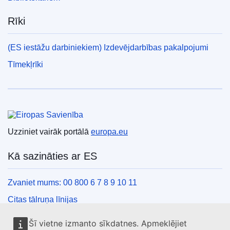
Rīki
(ES iestāžu darbiniekiem) Izdevējdarbības pakalpojumi
Tīmekļrīki
Eiropas Savienība
Uzziniet vairāk portālā
europa.eu
Kā sazināties ar ES
Zvaniet mums: 00 800 6 7 8 9 10 11
Citas tālruņa līnijas
Saziņas veidlapa
Šī vietne izmanto sīkdatnes. Apmeklējiet