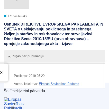
ES tiesību akti
Osnutek DIREKTIVE EVROPSKEGA PARLAMENTA IN
SVETA o usklajevanju poklicnega in zasebnega
življenja staršev in oskrbovalcev ter razveljavitvi
Direktive Sveta 2010/18/EU (prva obravnava) –
sprejetje zakonodajnega akta – izjave
Ziņas par publikāciju
Publicēts:
2019-05-29
Autoru kolektīvs:
Eiropas Savienības Padome
Šo tīmekļvietni pārvalda
IMMC : ST 9310 2019 ADD 1
Eiropas Savienības Publikāciju birojs