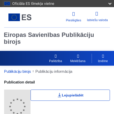
Oficiāla ES tīmekļa vietne
latviešu valoda
Pieslēgties
Eiropas Savienības Publikāciju
birojs
Palīdzība
Meklēšana
Izvēlne
Publikāciju birojs
Publikāciju informācija
Publication Detail Actions Portlet
Publication detail
Lejupielādēt