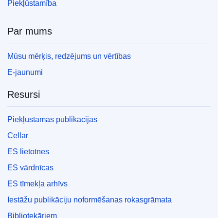
Piekļūstamība
Par mums
Mūsu mērķis, redzējums un vērtības
E-jaunumi
Resursi
Piekļūstamas publikācijas
Cellar
ES lietotnes
ES vārdnīcas
ES tīmekļa arhīvs
Iestāžu publikāciju noformēšanas rokasgrāmata
Bibliotekāriem