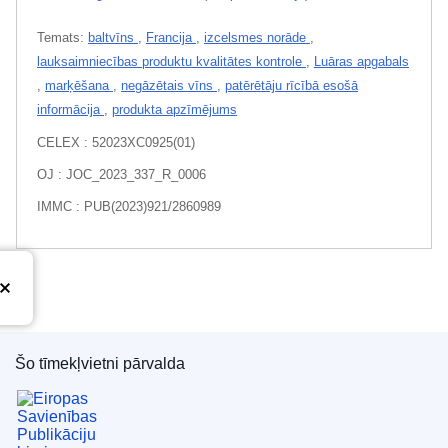
Temats:
baltvīns
,
Francija
,
izcelsmes norāde
,
lauksaimniecības produktu kvalitātes kontrole
,
Luāras apgabals
,
marķēšana
,
negāzētais vīns
,
patērētāju rīcībā esošā
informācija
,
produkta apzīmējums
CELEX : 52023XC0925(01)
OJ : JOC_2023_337_R_0006
IMMC : PUB(2023)921/2860989
Šo tīmekļvietni pārvalda
Eiropas Savienības Publikāciju birojs