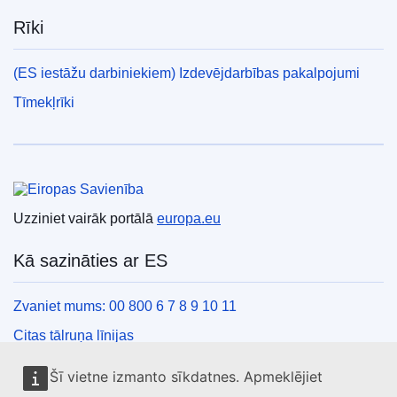
Rīki
(ES iestāžu darbiniekiem) Izdevējdarbības pakalpojumi
Tīmekļrīki
Eiropas Savienība
Uzziniet vairāk portālā
europa.eu
Kā sazināties ar ES
Zvaniet mums: 00 800 6 7 8 9 10 11
Citas tālruņa līnijas
Saziņas veidlapa
Šī vietne izmanto sīkdatnes. Apmeklējiet
ES centru kontaktinformācija