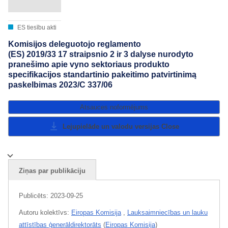
ES tiesību akti
Komisijos deleguotojo reglamento
(ES) 2019/33 17 straipsnio 2 ir 3 dalyse nurodyto
pranešimo apie vyno sektoriaus produkto
specifikacijos standartinio pakeitimo patvirtinimą
paskelbimas 2023/C 337/06
Atsauces noformējums
Lejupielāde un valodu versijas
Close
Ziņas par publikāciju
Publicēts:
2023-09-25
Autoru kolektīvs:
Eiropas Komisija
,
Lauksaimniecības un lauku
attīstības ģenerāldirektorāts
(
Eiropas Komisija
)