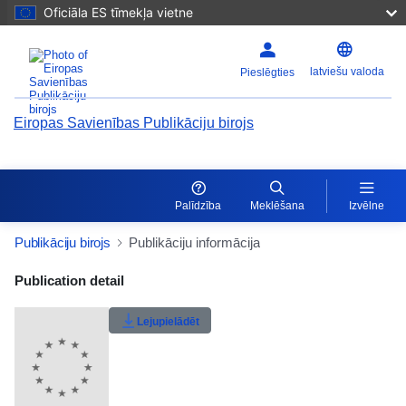
Oficiāla ES tīmekļa vietne
latviešu valoda
Pieslēgties
Eiropas Savienības Publikāciju birojs
Palīdzība
Meklēšana
Izvēlne
Publikāciju birojs
Publikāciju informācija
Publication Detail Actions Portlet
Publication detail
Lejupielādēt