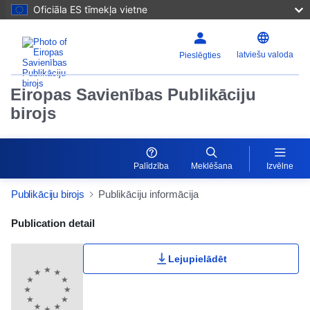
Oficiāla ES tīmekļa vietne
latviešu valoda
Pieslēgties
Eiropas Savienības Publikāciju
birojs
Palīdzība
Meklēšana
Izvēlne
Publikāciju birojs
Publikāciju informācija
Publication Detail Actions Portlet
Publication detail
Lejupielādēt