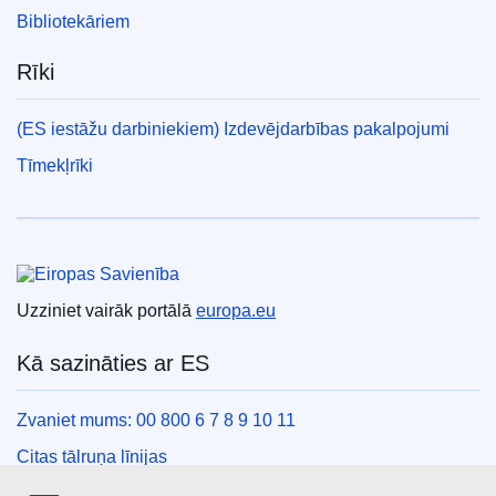
Bibliotekāriem
Rīki
(ES iestāžu darbiniekiem) Izdevējdarbības pakalpojumi
Tīmekļrīki
Eiropas Savienība
Uzziniet vairāk portālā
europa.eu
Kā sazināties ar ES
Zvaniet mums: 00 800 6 7 8 9 10 11
Citas tālruņa līnijas
Saziņas veidlapa