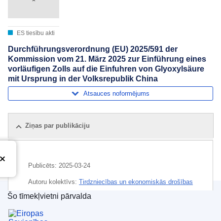
ES tiesību akti
Durchführungsverordnung (EU) 2025/591 der
Kommission vom 21. März 2025 zur Einführung eines
vorläufigen Zolls auf die Einfuhren von Glyoxylsäure
mit Ursprung in der Volksrepublik China
Atsauces noformējums
Ziņas par publikāciju
Publicēts:
2025-03-24
Autoru kolektīvs:
Tirdzniecības un ekonomiskās drošības
ģenerāldirektorāts
(
Eiropas Komisija
)
,
Eiropas Komisija
Šo tīmekļvietni pārvalda
Eiropas Savienības Publikāciju birojs
Temats:
antidempinga muita
,
imports (ES)
,
noteiktas