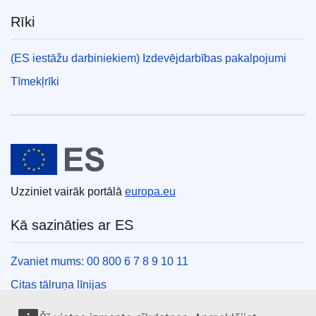
Rīki
(ES iestāžu darbiniekiem) Izdevējdarbības pakalpojumi
Tīmekļrīki
Eiropas Savienība
Uzziniet vairāk portālā
europa.eu
Kā sazināties ar ES
Zvaniet mums: 00 800 6 7 8 9 10 11
Citas tālruņa līnijas
Saziņas veidlapa