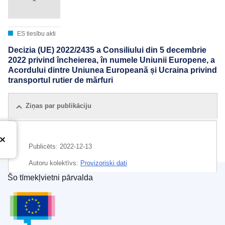
ES tiesību akti
Decizia (UE) 2022/2435 a Consiliului din 5 decembrie
2022 privind încheierea, în numele Uniunii Europene, a
Acordului dintre Uniunea Europeană și Ucraina privind
transportul rutier de mărfuri
Ziņas par publikāciju
Publicēts:
2022-12-13
Autoru kolektīvs:
Provizoriski dati
Šo tīmekļvietni pārvalda
CELEX : 02022D2435-20221213
Eiropas Savienības Publikāciju birojs
ELI :
dec/2022/2435/2022-12-13