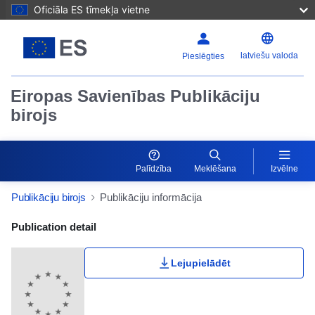
Oficiāla ES tīmekļa vietne
latviešu valoda
Pieslēgties
Eiropas Savienības Publikāciju
birojs
Palīdzība
Meklēšana
Izvēlne
Publikāciju birojs
Publikāciju informācija
Publication Detail Actions Portlet
Publication detail
Lejupielādēt