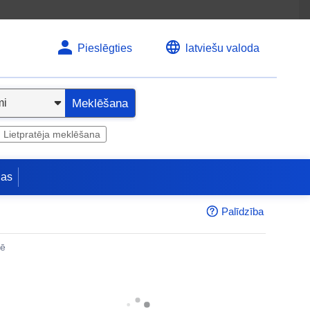
Pieslēgties
latviešu valoda
Meklēšana
Lietpratēja meklēšana
jas
Palīdzība
nē