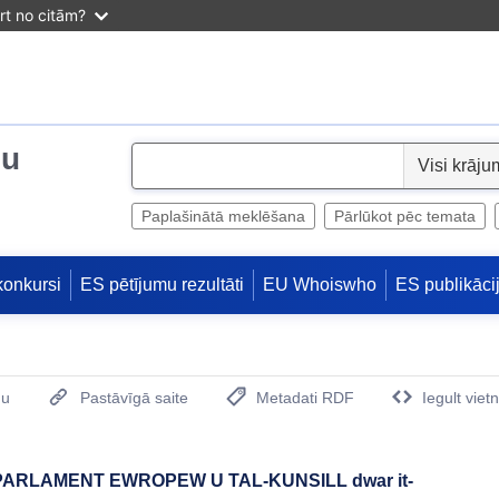
irt no citām?
ju
S
e
l
Paplašinātā meklēšana
Pārlūkot pēc temata
e
c
konkursi
ES pētījumu rezultāti
EU Whoiswho
ES publikāci
t
mu
Pastāvīgā saite
Metadati RDF
Iegult viet
(Opens New Window)
PARLAMENT EWROPEW U TAL-KUNSILL dwar it-