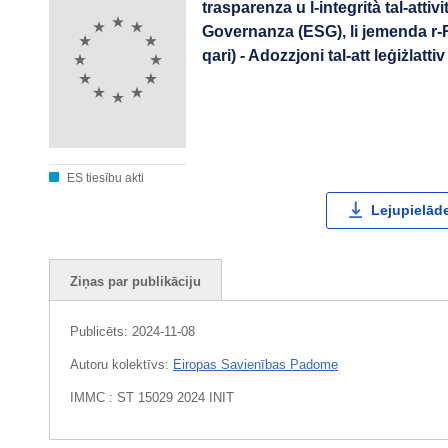
trasparenza u l-integrità tal-attivi
Governanza (ESG), li jemenda r-
qari) - Adozzjoni tal-att leġiżlattiv
ES tiesību akti
Lejupielāde
Ziņas par publikāciju
Publicēts:
2024-11-08
Autoru kolektīvs:
Eiropas Savienības Padome
IMMC : ST 15029 2024 INIT