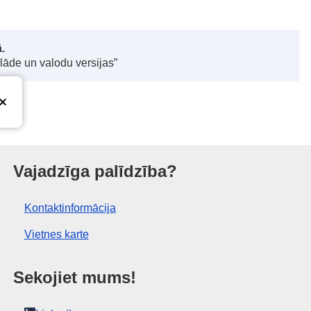
.
elāde un valodu versijas”
 birojs
Vajadzīga palīdzība?
Kontaktinformācija
Vietnes karte
Sekojiet mums!