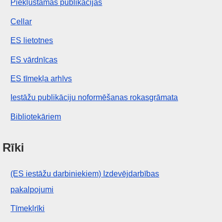
Piekļūstamas publikācijas
Cellar
ES lietotnes
ES vārdnīcas
ES tīmekļa arhīvs
Iestāžu publikāciju noformēšanas rokasgrāmata
Bibliotekāriem
Rīki
(ES iestāžu darbiniekiem) Izdevējdarbības
pakalpojumi
Tīmekļrīki