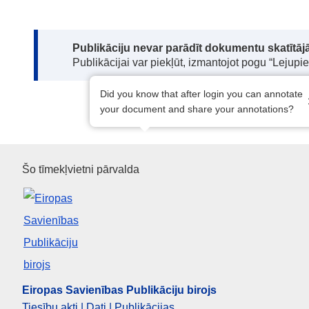
Note:
Publikāciju nevar parādīt dokumentu skatītājā
Publikācijai var piekļūt, izmantojot pogu “Lejupi
Did you know that after login you can annotate
your document and share your annotations?
Eiropas Savienības Publikāciju
Šo tīmekļvietni pārvalda
Eiropas Savienības Publikāciju birojs
Tiesību akti | Dati | Publikācijas