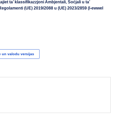
tajiet ta’ klassifikazzjoni Ambjentali, Soċjali u ta’
Regolamenti (UE) 2019/2088 u (UE) 2023/2859 (l-ewwel
 un valodu versijas