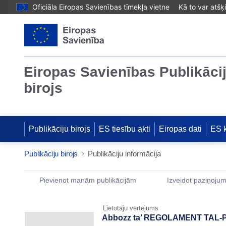
Oficiāla Eiropas Savienības tīmekļa vietne
Kā to var atšķ
Eiropas Savienības Publikāci
birojs
Publikāciju birojs
ES tiesību akti
Eiropas dati
ES 
Publikāciju birojs
Publikāciju informācija
Publication Detail Actions Portlet
Pievienot manām publikācijām
Izveidot paziņoju
Lietotāju vērtējums
Abbozz ta’ REGOLAMENT TAL-