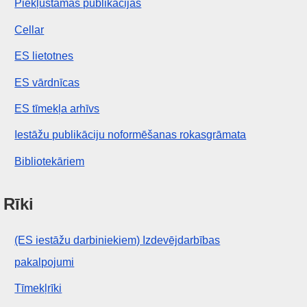
Piekļūstamas publikācijas
Cellar
ES lietotnes
ES vārdnīcas
ES tīmekļa arhīvs
Iestāžu publikāciju noformēšanas rokasgrāmata
Bibliotekāriem
Rīki
(ES iestāžu darbiniekiem) Izdevējdarbības
pakalpojumi
Tīmekļrīki