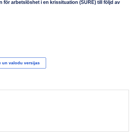
en för arbetslöshet i en krissituation (SURE) till följd av
 un valodu versijas