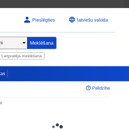
Pieslēgties
latviešu valoda
Meklēšana
Lietpratēja meklēšana
jas
Palīdzība
nē