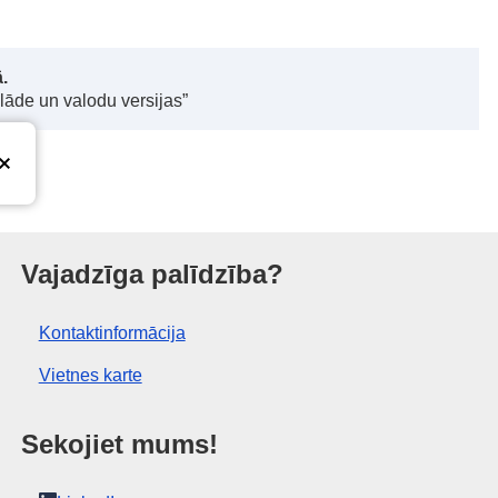
.
elāde un valodu versijas”
 birojs
Vajadzīga palīdzība?
Kontaktinformācija
Vietnes karte
Sekojiet mums!