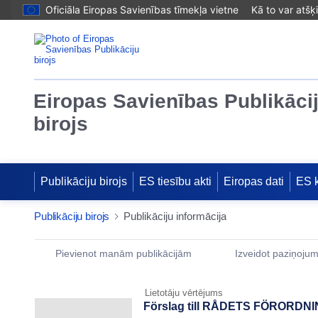
Oficiāla Eiropas Savienības tīmekļa vietne
Kā to var atšķ
Eiropas Savienības Publikāci
birojs
Publikāciju birojs
ES tiesību akti
Eiropas dati
ES 
Publikāciju birojs
Publikāciju informācija
Publication Detail Actions Portlet
Pievienot manām publikācijām
Izveidot paziņoju
Lietotāju vērtējums
Förslag till RÅDETS FÖRORDNING