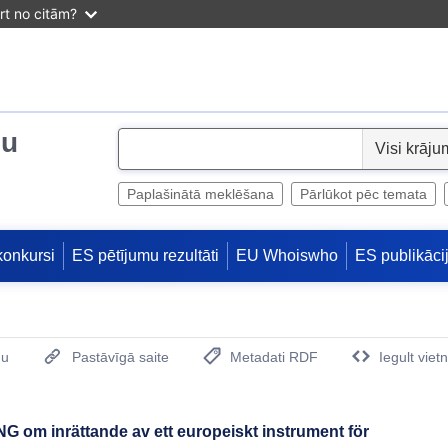
irt no citām?
ju
S
e
l
Paplašinātā meklēšana
Pārlūkot pēc temata
e
c
konkursi
ES pētījumu rezultāti
EU Whoiswho
ES publikāci
t
mu
Pastāvīgā saite
Metadati RDF
Iegult viet
(Opens New Window)
 om inrättande av ett europeiskt instrument för