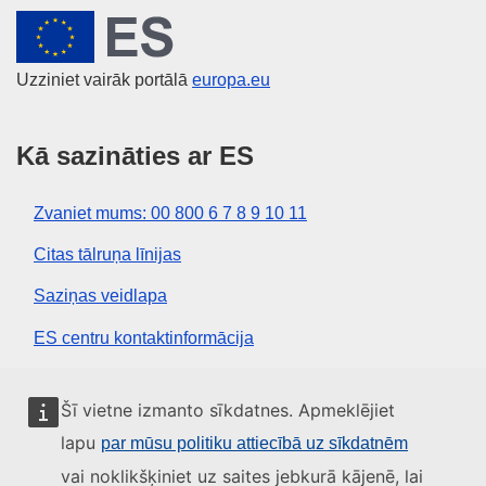
Eiropas Savienība
Uzziniet vairāk portālā
europa.eu
Kā sazināties ar ES
Zvaniet mums: 00 800 6 7 8 9 10 11
Citas tālruņa līnijas
Saziņas veidlapa
ES centru kontaktinformācija
Sociālie mediji
Šī vietne izmanto sīkdatnes. Apmeklējiet
lapu
par mūsu politiku attiecībā uz sīkdatnēm
ES konti sociālajos medijos
vai noklikšķiniet uz saites jebkurā kājenē, lai