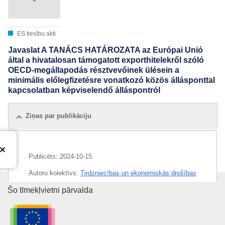
ES tiesību akti
Javaslat A TANÁCS HATÁROZATA az Európai Unió
által a hivatalosan támogatott exporthitelekről szóló
OECD-megállapodás résztvevőinek ülésein a
minimális előlegfizetésre vonatkozó közös állásponttal
kapcsolatban képviselendő álláspontról
Ziņas par publikāciju
Publicēts:
2024-10-15
Autoru kolektīvs:
Tirdzniecības un ekonomiskās drošības
ģenerāldirektorāts
(
Eiropas Komisija
)
,
Eiropas Komisija
Eiropas Savienības Publikāciju 
Šo tīmekļvietni pārvalda
Temats:
atbalsts eksportam
,
avansa izmaksa
,
eksporta
kredīts
,
eksports (ES)
,
ESAO
,
nolīguma pārskatīšana
,