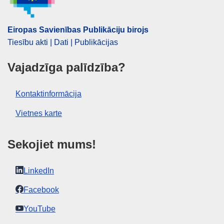
pamatnolīgums
CELEX : 52024PC0459
Eiropas Savienības Publikāciju birojs
IMMC : COM(2024)459 final
Tiesību akti | Dati | Publikācijas
COMNAT : COM_2024_0459_FIN
Vajadzīga palīdzība?
Kontaktinformācija
Vietnes karte
Sekojiet mums!
LinkedIn
Facebook
YouTube