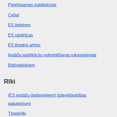
Piekļūstamas publikācijas
Cellar
ES lietotnes
ES vārdnīcas
ES tīmekļa arhīvs
Iestāžu publikāciju noformēšanas rokasgrāmata
Bibliotekāriem
Rīki
(ES iestāžu darbiniekiem) Izdevējdarbības
pakalpojumi
Tīmekļrīki