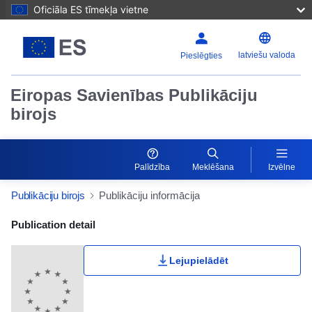
Oficiāla ES tīmekļa vietne
latviešu valoda
Pieslēgties
Eiropas Savienības Publikāciju
birojs
Palīdzība
Meklēšana
Izvēlne
Publikāciju birojs
Publikāciju informācija
Publication Detail Actions Portlet
Publication detail
Lejupielādēt