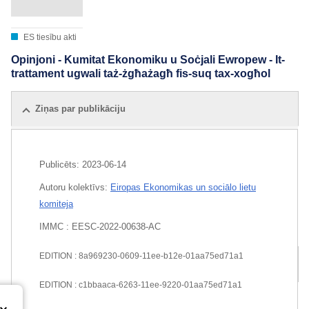
ES tiesību akti
Opinjoni - Kumitat Ekonomiku u Soċjali Ewropew - It-
trattament ugwali taż-żgħażagħ fis-suq tax-xogħol
Ziņas par publikāciju
Publicēts:
2023-06-14
Autoru kolektīvs:
Eiropas Ekonomikas un sociālo lietu
komiteja
IMMC : EESC-2022-00638-AC
EDITION : 8a969230-0609-11ee-b12e-01aa75ed71a1
Visi izdevumi
EDITION : c1bbaaca-6263-11ee-9220-01aa75ed71a1