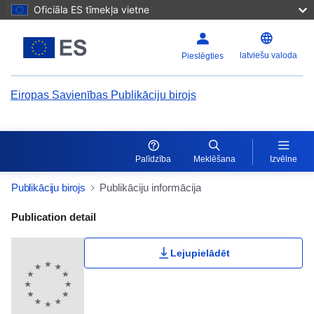
Oficiāla ES tīmekļa vietne
latviešu valoda
Pieslēgties
Eiropas Savienības Publikāciju birojs
Palīdzība
Meklēšana
Izvēlne
Publikāciju birojs
Publikāciju informācija
Publication Detail Actions Portlet
Publication detail
Lejupielādēt